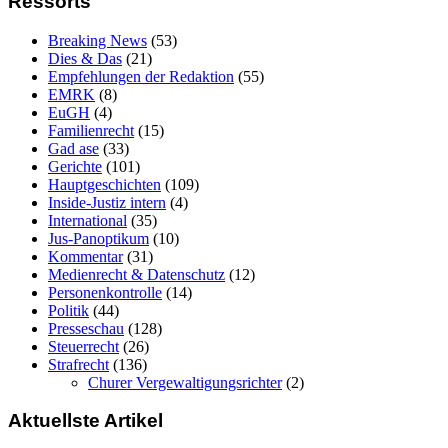
Ressorts
Breaking News
(53)
Dies & Das
(21)
Empfehlungen der Redaktion
(55)
EMRK
(8)
EuGH
(4)
Familienrecht
(15)
Gad ase
(33)
Gerichte
(101)
Hauptgeschichten
(109)
Inside-Justiz intern
(4)
International
(35)
Jus-Panoptikum
(10)
Kommentar
(31)
Medienrecht & Datenschutz
(12)
Personenkontrolle
(14)
Politik
(44)
Presseschau
(128)
Steuerrecht
(26)
Strafrecht
(136)
Churer Vergewaltigungsrichter
(2)
Aktuellste Artikel