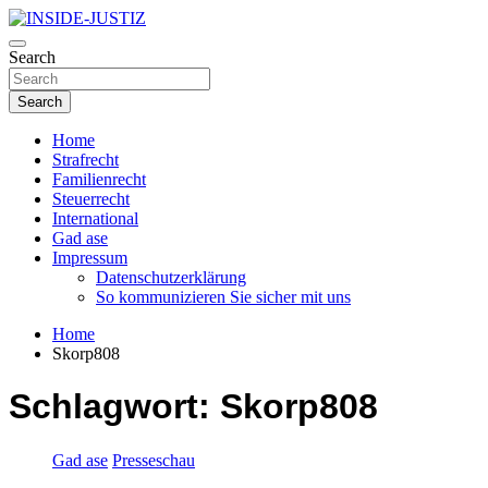
Skip
to
Investigativer Journalismus zur Dritten Gewalt
content
Search
INSIDE-JUSTIZ
Search
Home
Strafrecht
Familienrecht
Steuerrecht
International
Gad ase
Impressum
Datenschutzerklärung
So kommunizieren Sie sicher mit uns
Home
Skorp808
Schlagwort:
Skorp808
Gad ase
Presseschau