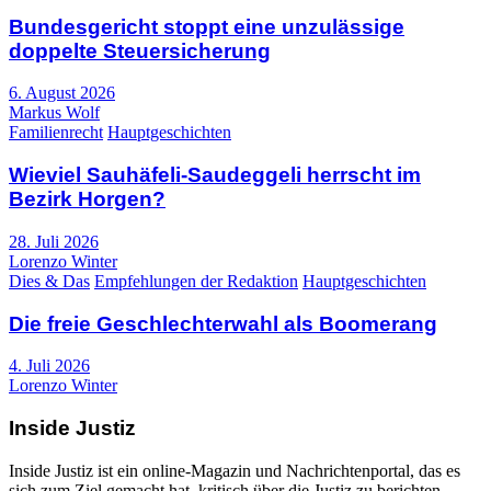
Bundesgericht stoppt eine unzulässige
doppelte Steuersicherung
6. August 2026
Markus Wolf
Familienrecht
Hauptgeschichten
Wieviel Sauhäfeli-Saudeggeli herrscht im
Bezirk Horgen?
28. Juli 2026
Lorenzo Winter
Dies & Das
Empfehlungen der Redaktion
Hauptgeschichten
Die freie Geschlechterwahl als Boomerang
4. Juli 2026
Lorenzo Winter
Inside Justiz
Inside Justiz ist ein online-Magazin und Nachrichtenportal, das es
sich zum Ziel gemacht hat, kritisch über die Justiz zu berichten.