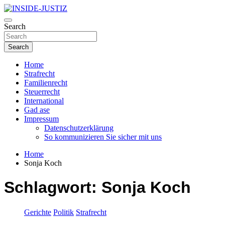
Skip
to
Investigativer Journalismus zur Dritten Gewalt
content
Search
INSIDE-JUSTIZ
Search
Home
Strafrecht
Familienrecht
Steuerrecht
International
Gad ase
Impressum
Datenschutzerklärung
So kommunizieren Sie sicher mit uns
Home
Sonja Koch
Schlagwort:
Sonja Koch
Gerichte
Politik
Strafrecht