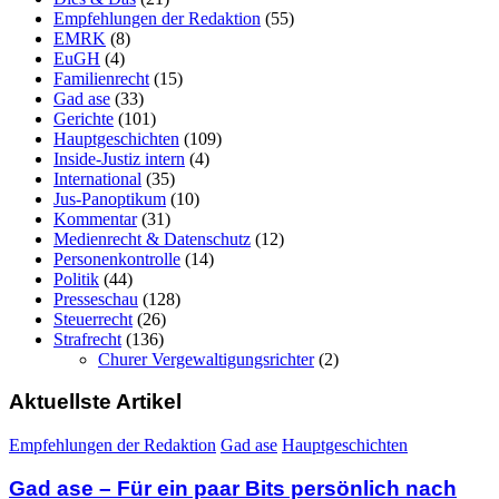
Empfehlungen der Redaktion
(55)
EMRK
(8)
EuGH
(4)
Familienrecht
(15)
Gad ase
(33)
Gerichte
(101)
Hauptgeschichten
(109)
Inside-Justiz intern
(4)
International
(35)
Jus-Panoptikum
(10)
Kommentar
(31)
Medienrecht & Datenschutz
(12)
Personenkontrolle
(14)
Politik
(44)
Presseschau
(128)
Steuerrecht
(26)
Strafrecht
(136)
Churer Vergewaltigungsrichter
(2)
Aktuellste Artikel
Empfehlungen der Redaktion
Gad ase
Hauptgeschichten
Gad ase – Für ein paar Bits persönlich nach