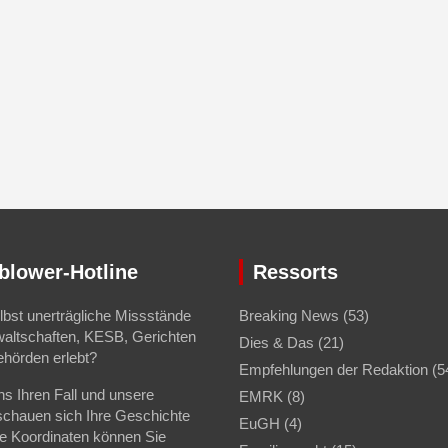
blower-Hotline
Ressorts
bst unerträgliche Missstände
Breaking News
(53)
waltschaften, KESB, Gerichten
Dies & Das
(21)
ehörden erlebt?
Empfehlungen der Redaktion
(5
s Ihren Fall und unsere
EMRK
(8)
schauen sich Ihre Geschichte
EuGH
(4)
se Koordinaten können Sie