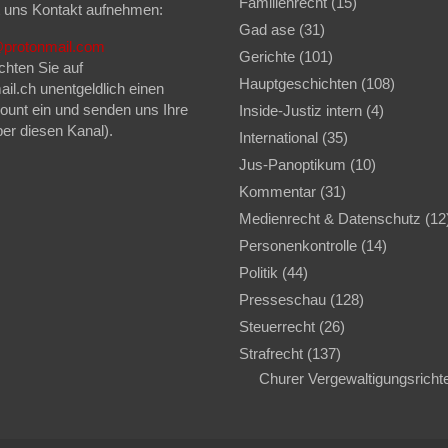
Familienrecht
(15)
t uns Kontakt aufnehmen:
Gad ase
(31)
z@protonmail.com
Gerichte
(101)
chten Sie auf
Hauptgeschichten
(108)
il.ch unentgeldlich einen
unt ein und senden uns Ihre
Inside-Justiz intern
(4)
er diesen Kanal).
International
(35)
Jus-Panoptikum
(10)
Kommentar
(31)
Medienrecht & Datenschutz
(12
Personenkontrolle
(14)
Politik
(44)
Presseschau
(128)
Steuerrecht
(26)
Strafrecht
(137)
Churer Vergewaltigungsricht