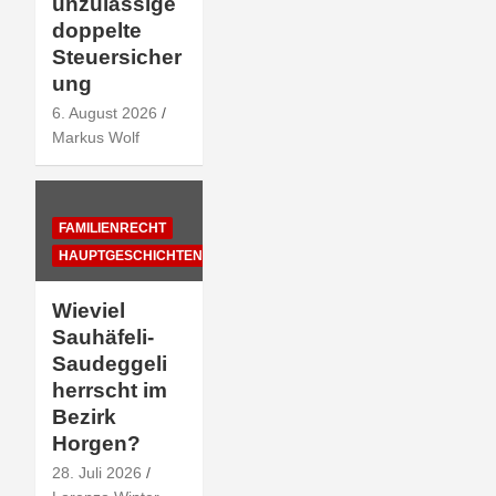
unzulässige
doppelte
Steuersicher
ung
6. August 2026
Markus Wolf
FAMILIENRECHT
HAUPTGESCHICHTEN
Wieviel
Sauhäfeli-
Saudeggeli
herrscht im
Bezirk
Horgen?
28. Juli 2026