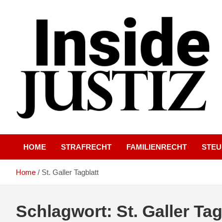
Skip
to
content
Investigativer Journalismus zur Dritten Gewalt
INSIDE-JUSTIZ
HOME
STRAFRECHT
FAMILIENRECHT
STE
Home
St. Galler Tagblatt
Schlagwort:
St. Galler Tag