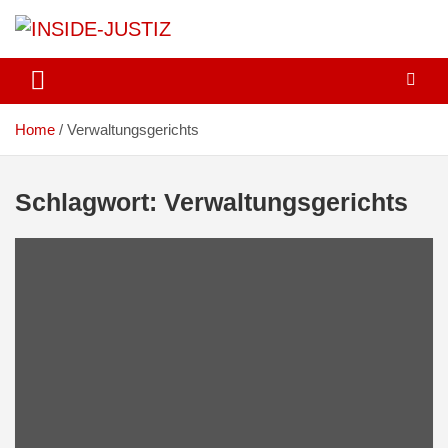
Skip
to
content
Investigativer Journalismus zur Dritten Gewalt
INSIDE-JUSTIZ
Home
Verwaltungsgerichts
Schlagwort:
Verwaltungsgerichts