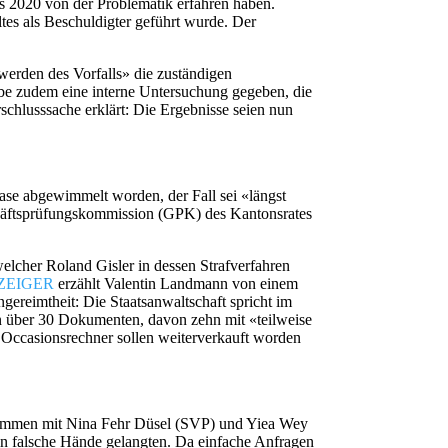
s 2020 von der Problematik erfahren haben.
tes als Beschuldigter geführt wurde. Der
werden des Vorfalls» die zuständigen
be zudem eine interne Untersuchung gegeben, die
chlusssache erklärt: Die Ergebnisse seien nun
rase abgewimmelt worden, der Fall sei «längst
häftsprüfungskommission (GPK) des Kantonsrates
elcher Roland Gisler in dessen Strafverfahren
ZEIGER
erzählt Valentin Landmann von einem
ereimtheit: Die Staatsanwaltschaft spricht im
 über 30 Dokumenten, davon zehn mit «teilweise
r Occasionsrechner sollen weiterverkauft worden
usammen mit Nina Fehr Düsel (SVP) und Yiea Wey
 in falsche Hände gelangten. Da einfache Anfragen