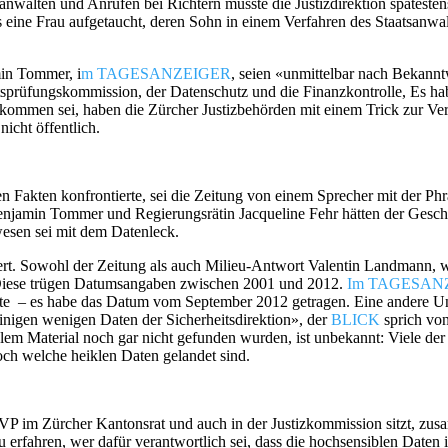
wälten und Anrufen bei Richtern musste die Justizdirektion spätesten
 eine Frau aufgetaucht, deren Sohn in einem Verfahren des Staatsanwal
min Tommer, i
m TAGESANZEIGER
, seien «unmittelbar nach Bekannt
tsprüfungskommission, der Datenschutz und die Finanzkontrolle, Es ha
kommen sei, haben die Zürcher Justizbehörden mit einem Trick zur Vers
icht öffentlich.
den Fakten konfrontierte, sei die Zeitung von einem Sprecher mit der Ph
enjamin Tommer und Regierungsrätin Jacqueline Fehr hätten der Gesc
esen sei mit dem Datenleck.
ert. Sowohl der Zeitung als auch Milieu-Antwort Valentin Landmann, w
. Diese trügen Datumsangaben zwischen 2001 und 2012.
Im TAGESAN
atte – es habe das Datum vom September 2012 getragen. Eine andere Ung
nigen wenigen Daten der Sicherheitsdirektion», der
BLICK
sprich von
iklem Material noch gar nicht gefunden wurden, ist unbekannt: Viele de
och welche heiklen Daten gelandet sind.
VP im Zürcher Kantonsrat und auch in der Justizkommission sitzt, z
u erfahren, wer dafür verantwortlich sei, dass die hochsensiblen Daten