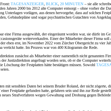
 Front:
TAGESANZEIGER
,
BLICK
,
20 MINUTEN
– sie alle schrei
in den Jahren 2000 bis 2012 alte Computer entsorgt – ohne vorher die Da
tung Unterlagen vorlägen, aus denen hervorgehe, dass auf solchen Fes
enden, Gebäudepläne und sogar psychiatrischen Gutachten von Angeklag
enbar eine Firma ausgewählt, der eingeräumt worden war, sie dürfe im 
casionsgeräte weiterverkaufen. Einer der Mitarbeiter dieser Firma soll
der eben erst, im November 2022 vom Zürcher Obergericht zu vier Jahr
na vertickt hatte. Im Prozess war von 400 Kilogramm die Rede.
direktion zunächst als Mitarbeiter einer namentlich nicht genannten Firm
der Justizdirektion angefragt worden sein, ob er die Computer weiterh
die Löschung der Festplatten hätte bestätigen müssen. Sowohl
TAGES
seien.
tten mit sensiblen Daten bei seinem Bruder Roland, der nicht zögerte, 
f einer Festplatte gefunden hatte, gefahren sein und ihn zur Rede gest
ein neues Strafverfahren wegen Gewaltung und Drohung gegen Behörd