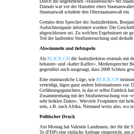
Durch die ungebetenen «Hausbesuche» bei Staatsan
Damals war vor der Haustüre eines Staatsanwaltes
Staatsanwalt schaltete den Oberstaatsanwalt ein.
Gemäss dem Sprecher der Justizdirektion, Benja
Aufsichtsorganie informiert worden: Die Geschäf
abgeschlossen sei. Zu welchen Ergebnissen sie ge
Teil der laufenden Strafuntersuchung und deshalb n
Abwimmeln und tiefstapeln
Als
BLICK.CH
die Justizdirektion erstmals mit 
bekannt» und «kalter Kaffee». Mediensprecher B
gegenüber auch ausgesagt, dass 2008 Schluss gew
Eine mutmassliche Lüge, wie
BLICK.CH
insinui
verteidigt, lägen ganz andere Informationen vor
Gefährungsgutachten, in das er selbst Einblick h
Zusammenhang mit der Strafuntersuchung von «ei
sehr heiklen Daten». Wieviele Festplatten mit he
sein, z.B. nach Afrika. Niemand weiss also, wo n
Politischer Druck
Am Montag hat Valentin Landmann, der für die S
Te (FDP) eine einfache Anfrage eingereicht, um z