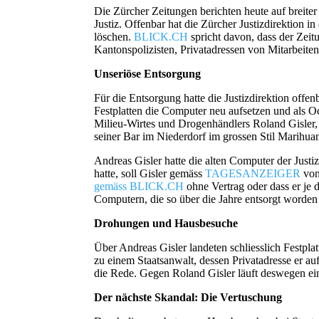
Die Zürcher Zeitungen berichten heute auf breiter
Justiz. Offenbar hat die Zürcher Justizdirektion 
löschen.
BLICK.CH
spricht davon, dass der Zei
Kantonspolizisten, Privatadressen von Mitarbeit
Unseriöse Entsorgung
Für die Entsorgung hatte die Justizdirektion off
Festplatten die Computer neu aufsetzen und als Oc
Milieu-Wirtes und Drogenhändlers Roland Gisler, 
seiner Bar im Niederdorf im grossen Stil Marihua
Andreas Gisler hatte die alten Computer der Justiz
hatte, soll Gisler gemäss
TAGESANZEIGER
von 
gemäss BLICK.CH
ohne Vertrag oder dass er je 
Computern, die so über die Jahre entsorgt worden 
Drohungen und Hausbesuche
Über Andreas Gisler landeten schliesslich Festpla
zu einem Staatsanwalt, dessen Privatadresse er au
die Rede. Gegen Roland Gisler läuft deswegen 
Der nächste Skandal: Die Vertuschung