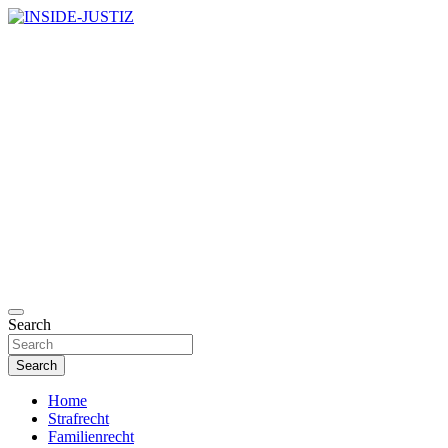
Skip
to
Investigativer Journalismus zur Dritten Gewalt
content
INSIDE-JUSTIZ
Search
Search
Home
Strafrecht
Familienrecht