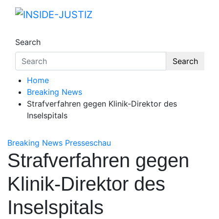
Skip
to
INSIDE-JUSTIZ
Investigativer Journalismus zur Dritten Gewa
content
Search
Search
Home
Breaking News
Strafverfahren gegen Klinik-Direktor des
Inselspitals
Breaking News
Presseschau
Strafverfahren gegen
Klinik-Direktor des
Inselspitals