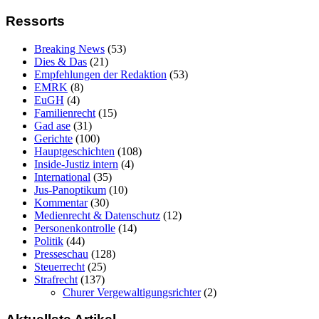
Ressorts
Breaking News
(53)
Dies & Das
(21)
Empfehlungen der Redaktion
(53)
EMRK
(8)
EuGH
(4)
Familienrecht
(15)
Gad ase
(31)
Gerichte
(100)
Hauptgeschichten
(108)
Inside-Justiz intern
(4)
International
(35)
Jus-Panoptikum
(10)
Kommentar
(30)
Medienrecht & Datenschutz
(12)
Personenkontrolle
(14)
Politik
(44)
Presseschau
(128)
Steuerrecht
(25)
Strafrecht
(137)
Churer Vergewaltigungsrichter
(2)