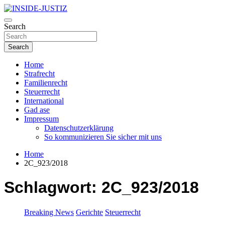
Skip
to
Investigativer Journalismus zur Dritten Gewalt
content
Search
INSIDE-JUSTIZ
Search
Home
Strafrecht
Familienrecht
Steuerrecht
International
Gad ase
Impressum
Datenschutzerklärung
So kommunizieren Sie sicher mit uns
Home
2C_923/2018
Schlagwort:
2C_923/2018
Breaking News
Gerichte
Steuerrecht