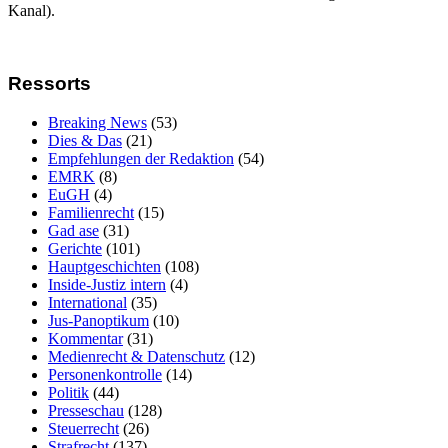
Kanal).
Ressorts
Breaking News
(53)
Dies & Das
(21)
Empfehlungen der Redaktion
(54)
EMRK
(8)
EuGH
(4)
Familienrecht
(15)
Gad ase
(31)
Gerichte
(101)
Hauptgeschichten
(108)
Inside-Justiz intern
(4)
International
(35)
Jus-Panoptikum
(10)
Kommentar
(31)
Medienrecht & Datenschutz
(12)
Personenkontrolle
(14)
Politik
(44)
Presseschau
(128)
Steuerrecht
(26)
Strafrecht
(137)