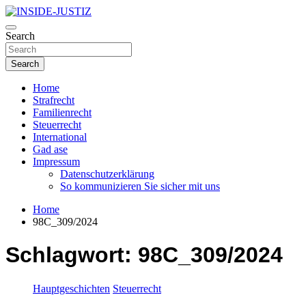
Skip
to
Investigativer Journalismus zur Dritten Gewalt
content
Search
INSIDE-JUSTIZ
Search
Home
Strafrecht
Familienrecht
Steuerrecht
International
Gad ase
Impressum
Datenschutzerklärung
So kommunizieren Sie sicher mit uns
Home
98C_309/2024
Schlagwort:
98C_309/2024
Hauptgeschichten
Steuerrecht