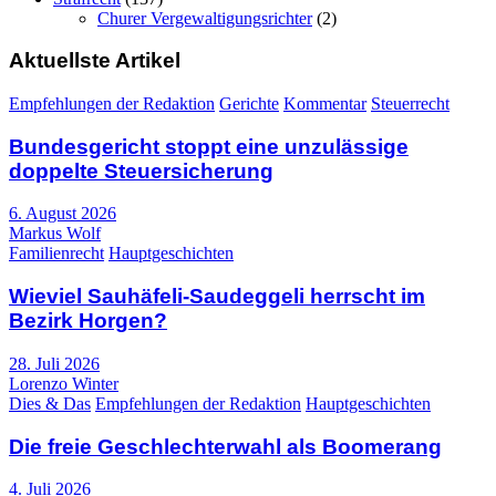
Churer Vergewaltigungsrichter
(2)
Aktuellste Artikel
Empfehlungen der Redaktion
Gerichte
Kommentar
Steuerrecht
Bundesgericht stoppt eine unzulässige
doppelte Steuersicherung
6. August 2026
Markus Wolf
Familienrecht
Hauptgeschichten
Wieviel Sauhäfeli-Saudeggeli herrscht im
Bezirk Horgen?
28. Juli 2026
Lorenzo Winter
Dies & Das
Empfehlungen der Redaktion
Hauptgeschichten
Die freie Geschlechterwahl als Boomerang
4. Juli 2026