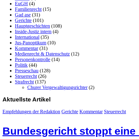
EuGH
(4)
Familienrecht
(15)
Gad ase
(31)
Gerichte
(101)
Hauptgeschichten
(108)
Inside-Justiz intern
(4)
International
(35)
Jus-Panoptikum
(10)
Kommentar
(31)
Medienrecht & Datenschutz
(12)
Personenkontrolle
(14)
Politik
(44)
Presseschau
(128)
Steuerrecht
(26)
Strafrecht
(137)
Churer Vergewaltigungsrichter
(2)
Aktuellste Artikel
Empfehlungen der Redaktion
Gerichte
Kommentar
Steuerrecht
Bundesgericht stoppt eine