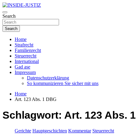
Skip
to
Investigativer Journalismus zur Dritten Gewalt
content
Search
INSIDE-JUSTIZ
Search
Home
Strafrecht
Familienrecht
Steuerrecht
International
Gad ase
Impressum
Datenschutzerklärung
So kommunizieren Sie sicher mit uns
Home
Art. 123 Abs. 1 DBG
Schlagwort:
Art. 123 Abs. 
Gerichte
Hauptgeschichten
Kommentar
Steuerrecht