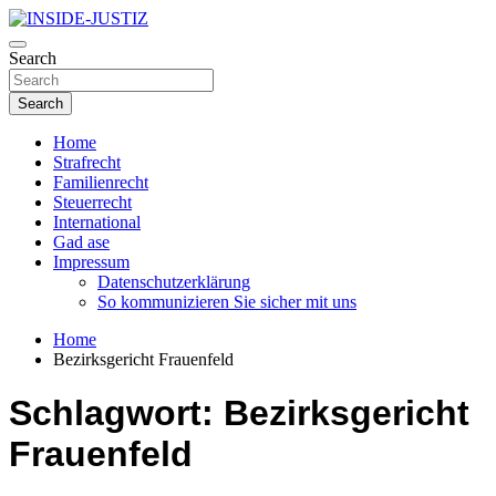
Skip
to
Investigativer Journalismus zur Dritten Gewalt
content
Search
INSIDE-JUSTIZ
Search
Home
Strafrecht
Familienrecht
Steuerrecht
International
Gad ase
Impressum
Datenschutzerklärung
So kommunizieren Sie sicher mit uns
Home
Bezirksgericht Frauenfeld
Schlagwort:
Bezirksgericht
Frauenfeld