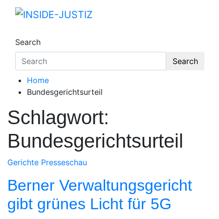
Skip
to
INSIDE-JUSTIZ
Investigativer Journalismus zur Dritten Gewa
content
Search
Search
Home
Bundesgerichtsurteil
Schlagwort:
Bundesgerichtsurteil
Gerichte
Presseschau
Berner Verwaltungsgericht
gibt grünes Licht für 5G