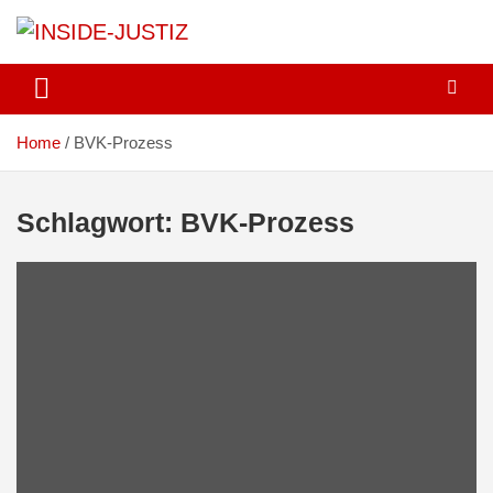
Skip
to
content
Investigativer Journalismus zur Dritten Gewalt
INSIDE-JUSTIZ
Home
BVK-Prozess
Schlagwort:
BVK-Prozess