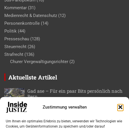
Jus-Panoptikum
(10)
Kommentar
(31)
Medienrecht & Datenschutz
(12)
Personenkontrolle
(14)
Politik
(44)
Presseschau
(128)
Steuerrecht
(26)
Strafrecht
(136)
Churer Vergewaltigungsrichter
(2)
Aktuellste Artikel
Gad ase – Für ein paar Bits persönlich nach
Bern
7. August 2026
Roger Huber
Zustimmung verwalten
Bundesgericht stoppt eine unzulässige
doppelte Steuersicherung
Um Ihnen ein optimales Erlebnis zu bieten, verwenden wir Technologien wie
Cookies, um Geräteinformationen zu speichern und/oder darauf
6. August 2026
Markus Wolf