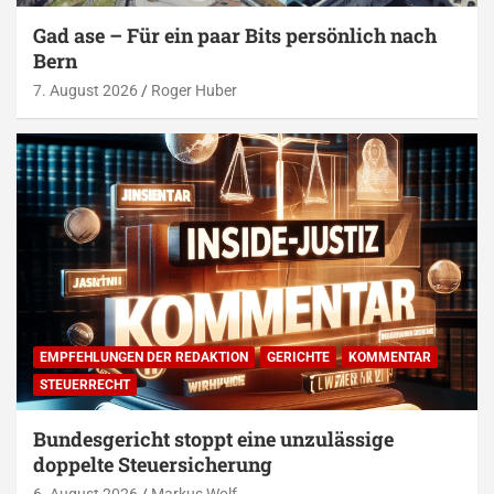
Gad ase – Für ein paar Bits persönlich nach
Bern
7. August 2026
Roger Huber
EMPFEHLUNGEN DER REDAKTION
GERICHTE
KOMMENTAR
STEUERRECHT
Bundesgericht stoppt eine unzulässige
doppelte Steuersicherung
6. August 2026
Markus Wolf