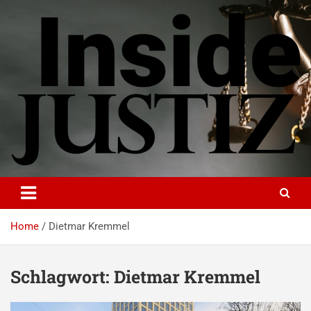
Skip
to
content
INSIDE-JUSTIZ
Investigativer Journalismus zur Dritten Gewalt
Home
Dietmar Kremmel
Schlagwort:
Dietmar Kremmel