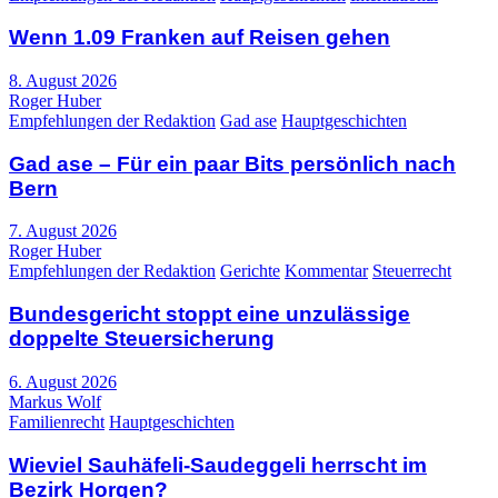
Wenn 1.09 Franken auf Reisen gehen
8. August 2026
Roger Huber
Empfehlungen der Redaktion
Gad ase
Hauptgeschichten
Gad ase – Für ein paar Bits persönlich nach
Bern
7. August 2026
Roger Huber
Empfehlungen der Redaktion
Gerichte
Kommentar
Steuerrecht
Bundesgericht stoppt eine unzulässige
doppelte Steuersicherung
6. August 2026
Markus Wolf
Familienrecht
Hauptgeschichten
Wieviel Sauhäfeli-Saudeggeli herrscht im
Bezirk Horgen?