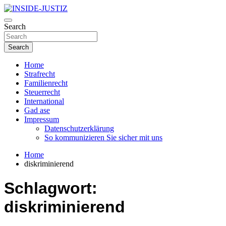
Skip
to
Investigativer Journalismus zur Dritten Gewalt
content
Search
INSIDE-JUSTIZ
Search
Home
Strafrecht
Familienrecht
Steuerrecht
International
Gad ase
Impressum
Datenschutzerklärung
So kommunizieren Sie sicher mit uns
Home
diskriminierend
Schlagwort:
diskriminierend