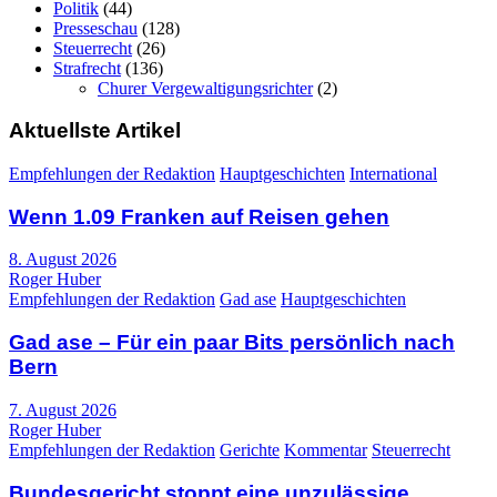
Politik
(44)
Presseschau
(128)
Steuerrecht
(26)
Strafrecht
(136)
Churer Vergewaltigungsrichter
(2)
Aktuellste Artikel
Empfehlungen der Redaktion
Hauptgeschichten
International
Wenn 1.09 Franken auf Reisen gehen
8. August 2026
Roger Huber
Empfehlungen der Redaktion
Gad ase
Hauptgeschichten
Gad ase – Für ein paar Bits persönlich nach
Bern
7. August 2026
Roger Huber
Empfehlungen der Redaktion
Gerichte
Kommentar
Steuerrecht
Bundesgericht stoppt eine unzulässige