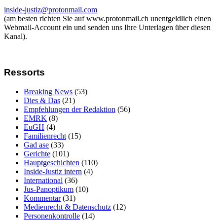
inside-justiz@protonmail.com
(am besten richten Sie auf www.protonmail.ch unentgeldlich einen
Webmail-Account ein und senden uns Ihre Unterlagen über diesen
Kanal).
Ressorts
Breaking News
(53)
Dies & Das
(21)
Empfehlungen der Redaktion
(56)
EMRK
(8)
EuGH
(4)
Familienrecht
(15)
Gad ase
(33)
Gerichte
(101)
Hauptgeschichten
(110)
Inside-Justiz intern
(4)
International
(36)
Jus-Panoptikum
(10)
Kommentar
(31)
Medienrecht & Datenschutz
(12)
Personenkontrolle
(14)