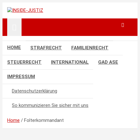
Skip
to
Investigativer Journalismus zur Dritten Gewalt
INSIDE-JUSTIZ
content
HOME
STRAFRECHT
FAMILIENRECHT
STEUERRECHT
INTERNATIONAL
GAD ASE
IMPRESSUM
Datenschutzerklärung
So kommunizieren Sie sicher mit uns
Home
Folterkommandant