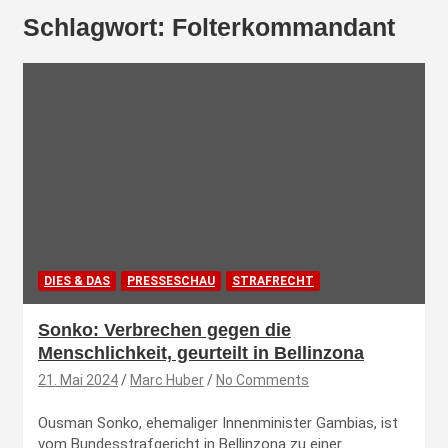
Schlagwort:
Folterkommandant
DIES & DAS
PRESSESCHAU
STRAFRECHT
Sonko: Verbrechen gegen die
Menschlichkeit, geurteilt in Bellinzona
21. Mai 2024
Marc Huber
No Comments
Ousman Sonko, ehemaliger Innenminister Gambias, ist
vom Bundesstrafgericht in Bellinzona zu einer