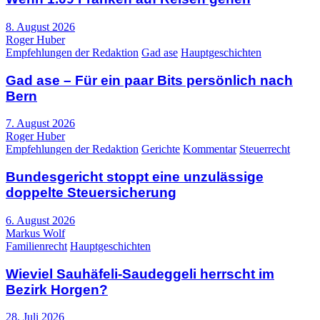
8. August 2026
Roger Huber
Empfehlungen der Redaktion
Gad ase
Hauptgeschichten
Gad ase – Für ein paar Bits persönlich nach
Bern
7. August 2026
Roger Huber
Empfehlungen der Redaktion
Gerichte
Kommentar
Steuerrecht
Bundesgericht stoppt eine unzulässige
doppelte Steuersicherung
6. August 2026
Markus Wolf
Familienrecht
Hauptgeschichten
Wieviel Sauhäfeli-Saudeggeli herrscht im
Bezirk Horgen?
28. Juli 2026