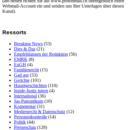
(am besten richten Sie auf www.protonmail.ch unentgeldlich einen
Webmail-Account ein und senden uns Ihre Unterlagen über diesen
Kanal).
Ressorts
Breaking News
(53)
Dies & Das
(21)
Empfehlungen der Redaktion
(56)
EMRK
(8)
EuGH
(4)
Familienrecht
(15)
Gad ase
(33)
Gerichte
(101)
Hauptgeschichten
(110)
Inside-Justiz intern
(4)
International
(36)
Jus-Panoptikum
(10)
Kommentar
(31)
Medienrecht & Datenschutz
(12)
Personenkontrolle
(14)
Politik
(44)
Presseschau
(128)