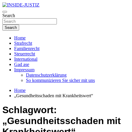
Skip
to
Investigativer Journalismus zur Dritten Gewalt
content
Search
INSIDE-JUSTIZ
Search
Home
Strafrecht
Familienrecht
Steuerrecht
International
Gad ase
Impressum
Datenschutzerklärung
So kommunizieren Sie sicher mit uns
Home
„Gesundheitsschaden mit Krankheitswert“
Schlagwort:
„Gesundheitsschaden mit
Krankheitswert“