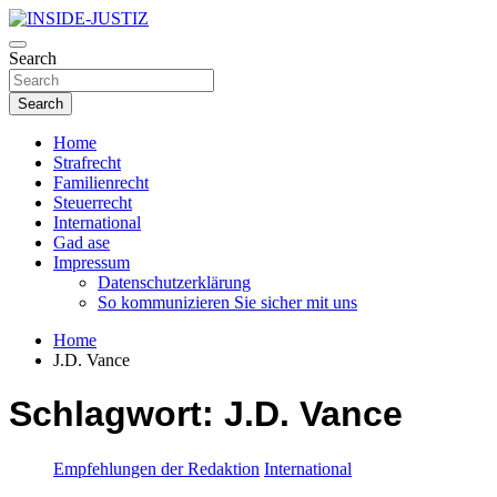
Skip
to
Investigativer Journalismus zur Dritten Gewalt
content
Search
INSIDE-JUSTIZ
Search
Home
Strafrecht
Familienrecht
Steuerrecht
International
Gad ase
Impressum
Datenschutzerklärung
So kommunizieren Sie sicher mit uns
Home
J.D. Vance
Schlagwort:
J.D. Vance
Empfehlungen der Redaktion
International