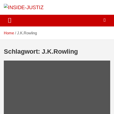
Skip
to
content
Investigativer Journalismus zur Dritten Gewalt
INSIDE-JUSTIZ
Home
J.K.Rowling
Schlagwort:
J.K.Rowling