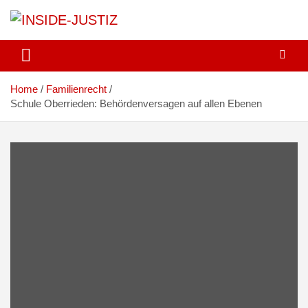
Skip
to
content
Investigativer Journalismus zur Dritten Gewalt
INSIDE-JUSTIZ
Home
Familienrecht
Schule Oberrieden: Behördenversagen auf allen Ebenen