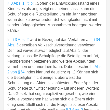
§ 3 Abs. 1 lit. b
: «Sofern der Entwicklungsstand eines
Kindes es als angezeigt erscheinen lässt, kann die
Schulpflege die Rückstellung um ein Jahr anordnen,
wenn den zu erwartenden Schwierigkeiten nicht mit
sonderpädagogischen Massnahmen begegnet werden
kann.»
In
§ 3 Abs. 2
wird in Bezug auf das Verfahren auf
§ 34
Abs. 3
derselben Volksschulverordnung verwiesen.
Der Text verweist zwar lediglich auf Abs. 3, der
verlangt, dass die Schulpflege die Beteiligten anhört,
Fachpersonen beiziehen und weitere Abklärungen
vornehmen und anordnen kann. Dabei beschreibt
Abs.
2 von §34
indes klar und deutlich: «(…) Können sich
die Beteiligten nicht einigen, überweist die
Schulleitung die Akten bis spätestens Ende April der
Schulpflege zur Entscheidung.» Mit anderen Worten:
Das Gesetz hat sogar explizit vorgesehen, wie eine
Schule vorzugehen hat, wenn sich die Eltern nicht
einig sind. Stellt sich nur die Frage: Ist dieser Absatz
überhaupt einschlägig, weil doch
§ 3 Abs. 2
lediglich