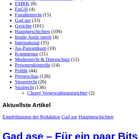
EMRK
(8)
EuGH
(4)
Familienrecht
(15)
Gad ase
(33)
Gerichte
(101)
Hauptgeschichten
(109)
Inside-Justiz intern
(4)
International
(35)
Jus-Panoptikum
(10)
Kommentar
(31)
Medienrecht & Datenschutz
(12)
Personenkontrolle
(14)
Politik
(44)
Presseschau
(128)
Steuerrecht
(26)
Strafrecht
(136)
Churer Vergewaltigungsrichter
(2)
Aktuellste Artikel
Empfehlungen der Redaktion
Gad ase
Hauptgeschichten
Gad ase – Für ein paar Bit