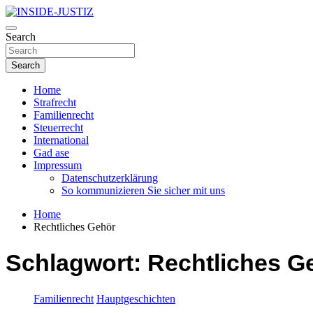
Skip
to
Investigativer Journalismus zur Dritten Gewalt
content
Search
INSIDE-JUSTIZ
Search
Home
Strafrecht
Familienrecht
Steuerrecht
International
Gad ase
Impressum
Datenschutzerklärung
So kommunizieren Sie sicher mit uns
Home
Rechtliches Gehör
Schlagwort:
Rechtliches G
Familienrecht
Hauptgeschichten