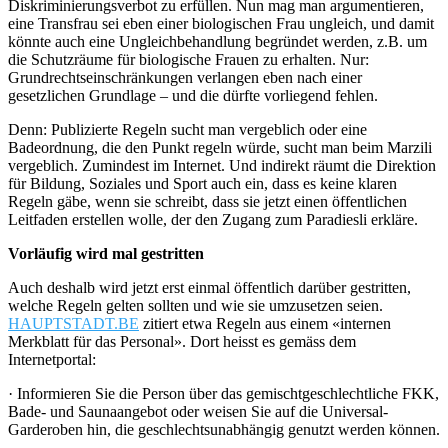
Diskriminierungsverbot zu erfüllen. Nun mag man argumentieren,
eine Transfrau sei eben einer biologischen Frau ungleich, und damit
könnte auch eine Ungleichbehandlung begründet werden, z.B. um
die Schutzräume für biologische Frauen zu erhalten. Nur:
Grundrechtseinschränkungen verlangen eben nach einer
gesetzlichen Grundlage – und die dürfte vorliegend fehlen.
Denn: Publizierte Regeln sucht man vergeblich oder eine
Badeordnung, die den Punkt regeln würde, sucht man beim Marzili
vergeblich. Zumindest im Internet. Und indirekt räumt die Direktion
für Bildung, Soziales und Sport auch ein, dass es keine klaren
Regeln gäbe, wenn sie schreibt, dass sie jetzt einen öffentlichen
Leitfaden erstellen wolle, der den Zugang zum Paradiesli erkläre.
Vorläufig wird mal gestritten
Auch deshalb wird jetzt erst einmal öffentlich darüber gestritten,
welche Regeln gelten sollten und wie sie umzusetzen seien.
HAUPTSTADT.BE
zitiert etwa Regeln aus einem «internen
Merkblatt für das Personal». Dort heisst es gemäss dem
Internetportal:
·
Informieren Sie die Person über das gemischtgeschlechtliche FKK,
Bade- und Saunaangebot oder weisen Sie auf die Universal-
Garderoben hin, die geschlechtsunabhängig genutzt werden können.