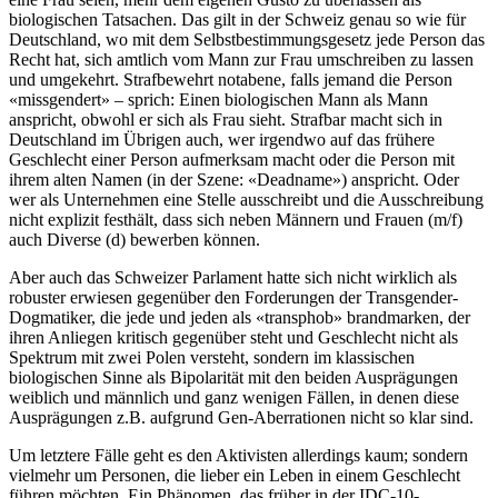
biologischen Tatsachen. Das gilt in der Schweiz genau so wie für
Deutschland, wo mit dem Selbstbestimmungsgesetz jede Person das
Recht hat, sich amtlich vom Mann zur Frau umschreiben zu lassen
und umgekehrt. Strafbewehrt notabene, falls jemand die Person
«missgendert» – sprich: Einen biologischen Mann als Mann
anspricht, obwohl er sich als Frau sieht. Strafbar macht sich in
Deutschland im Übrigen auch, wer irgendwo auf das frühere
Geschlecht einer Person aufmerksam macht oder die Person mit
ihrem alten Namen (in der Szene: «Deadname») anspricht. Oder
wer als Unternehmen eine Stelle ausschreibt und die Ausschreibung
nicht explizit festhält, dass sich neben Männern und Frauen (m/f)
auch Diverse (d) bewerben können.
Aber auch das Schweizer Parlament hatte sich nicht wirklich als
robuster erwiesen gegenüber den Forderungen der Transgender-
Dogmatiker, die jede und jeden als «transphob» brandmarken, der
ihren Anliegen kritisch gegenüber steht und Geschlecht nicht als
Spektrum mit zwei Polen versteht, sondern im klassischen
biologischen Sinne als Bipolarität mit den beiden Ausprägungen
weiblich und männlich und ganz wenigen Fällen, in denen diese
Ausprägungen z.B. aufgrund Gen-Aberrationen nicht so klar sind.
Um letztere Fälle geht es den Aktivisten allerdings kaum; sondern
vielmehr um Personen, die lieber ein Leben in einem Geschlecht
führen möchten. Ein Phänomen, das früher in der IDC-10-