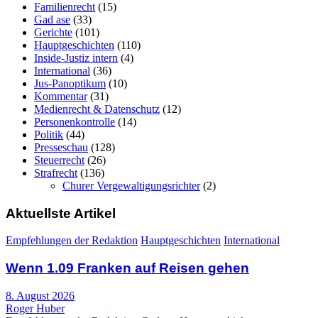
Familienrecht
(15)
Gad ase
(33)
Gerichte
(101)
Hauptgeschichten
(110)
Inside-Justiz intern
(4)
International
(36)
Jus-Panoptikum
(10)
Kommentar
(31)
Medienrecht & Datenschutz
(12)
Personenkontrolle
(14)
Politik
(44)
Presseschau
(128)
Steuerrecht
(26)
Strafrecht
(136)
Churer Vergewaltigungsrichter
(2)
Aktuellste Artikel
Empfehlungen der Redaktion
Hauptgeschichten
International
Wenn 1.09 Franken auf Reisen gehen
8. August 2026
Roger Huber