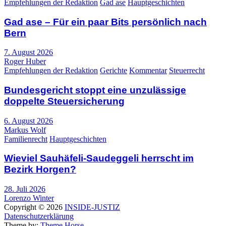
Empfehlungen der Redaktion
Gad ase
Hauptgeschichten
Gad ase – Für ein paar Bits persönlich nach
Bern
7. August 2026
Roger Huber
Empfehlungen der Redaktion
Gerichte
Kommentar
Steuerrecht
Bundesgericht stoppt eine unzulässige
doppelte Steuersicherung
6. August 2026
Markus Wolf
Familienrecht
Hauptgeschichten
Wieviel Sauhäfeli-Saudeggeli herrscht im
Bezirk Horgen?
28. Juli 2026
Lorenzo Winter
Copyright © 2026
INSIDE-JUSTIZ
Datenschutzerklärung
Theme by:
Theme Horse