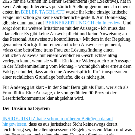
2025 für die Grünen im Berner Gemeinderat (der Exekutive), hat in
zwei Zeitungs-Interviews persönlich Stellung genommen. In einem
ersten im
BIELER TAGBLATT
wurde ihr keine einzige kritische
Frage und schon gar keine sachdienliche gestellt. Am Donnerstag
gibt sie dann auch auf
BERNERZEITUNG.CH ein Interview
. Und
sorgt dort für weitere Irritationen mit der Aussage: «Ich muss das
klarstellen: Es gibt keine Ausweispflicht und keine Anweisung an
das Personal, Ausweise zu kontrollieren.» Mit dem in der Regelung
genannten Rückgriff auf einen amtlichen Ausweis sei gemeint,
«dass eine betroffene trans Frau zur Lösungsfindung einen
amtlichen Ausweis mit einem weiblichen Geschlechtseintrag
vorlegen kann, wenn sie will.» Ein klarer Widerspruch zur Aussage
in der Medienmitteilung vom Montag – womöglich aber erneut dem
Fakt geschuldet, dass auch eine Ausweispflicht für Transpersonen
einer rechtlichen Grundlage bedürfte, die es nicht gibt.
Für Anderegg ist klar: «In der Stadt Bern gilt als Frau, wer sich als
Frau fühlt.» Eine Aussage, die von gefühlten 90 Prozent der
Leserbriefkommentare klar abgelehnt wird.
Der Unsinn hat System
INSIDE-JUSTIZ hatte schon in früheren Beiträgen darauf
hingewiesen
, dass es aus juristischer Sicht keineswegs derart
leichtfüssig sei, die alteingesessenen Regeln, was ein Mann und was
eine Frau seien, mehr dem eigenen Gusto zu überlassen als