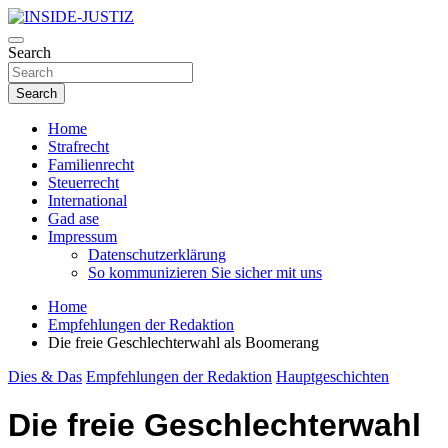
Skip
to
Investigativer Journalismus zur Dritten Gewalt
content
Search
INSIDE-JUSTIZ
Search
Home
Strafrecht
Familienrecht
Steuerrecht
International
Gad ase
Impressum
Datenschutzerklärung
So kommunizieren Sie sicher mit uns
Home
Empfehlungen der Redaktion
Die freie Geschlechterwahl als Boomerang
Dies & Das
Empfehlungen der Redaktion
Hauptgeschichten
Die freie Geschlechterwahl