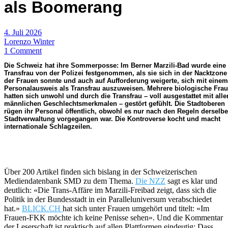
als Boomerang
4. Juli 2026
Lorenzo Winter
1 Comment
Die Schweiz hat ihre Sommerposse: Im Berner Marzili-Bad wurde eine
Transfrau von der Polizei festgenommen, als sie sich in der Nacktzone
der Frauen sonnte und auch auf Aufforderung weigerte, sich mit einem
Personalausweis als Transfrau auszuweisen. Mehrere biologische Fra
hatten sich unwohl und durch die Transfrau – voll ausgestattet mit alle
männlichen Geschlechtsmerkmalen – gestört gefühlt. Die Stadtoberen
rügen ihr Personal öffentlich, obwohl es nur nach den Regeln derselb
Stadtverwaltung vorgegangen war. Die Kontroverse kocht und macht
internationale Schlagzeilen.
Über 200 Artikel finden sich bislang in der Schweizerischen
Mediendatenbank SMD zu dem Thema.
Die NZZ
sagt es klar und
deutlich: «Die Trans-Affäre im Marzili-Freibad zeigt, dass sich die
Politik in der Bundesstadt in ein Paralleluniversum verabschiedet
hat.»
BLICK.CH
hat sich unter Frauen umgehört und titelt: «Im
Frauen-FKK möchte ich keine Penisse sehen». Und die Kommentar
der Leserschaft ist praktisch auf allen Plattformen eindeutig: Dass