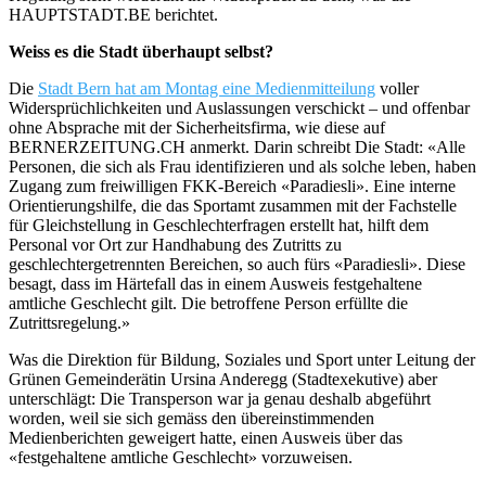
HAUPTSTADT.BE berichtet.
Weiss es die Stadt überhaupt selbst?
Die
Stadt Bern hat am Montag eine Medienmitteilung
voller
Widersprüchlichkeiten und Auslassungen verschickt – und offenbar
ohne Absprache mit der Sicherheitsfirma, wie diese auf
BERNERZEITUNG.CH anmerkt. Darin schreibt Die Stadt: «Alle
Personen, die sich als Frau identifizieren und als solche leben, haben
Zugang zum freiwilligen FKK-Bereich «Paradiesli». Eine interne
Orientierungshilfe, die das Sportamt zusammen mit der Fachstelle
für Gleichstellung in Geschlechterfragen erstellt hat, hilft dem
Personal vor Ort zur Handhabung des Zutritts zu
geschlechtergetrennten Bereichen, so auch fürs «Paradiesli». Diese
besagt, dass im Härtefall das in einem Ausweis festgehaltene
amtliche Geschlecht gilt. Die betroffene Person erfüllte die
Zutrittsregelung.»
Was die Direktion für Bildung, Soziales und Sport unter Leitung der
Grünen Gemeinderätin Ursina Anderegg (Stadtexekutive) aber
unterschlägt: Die Transperson war ja genau deshalb abgeführt
worden, weil sie sich gemäss den übereinstimmenden
Medienberichten geweigert hatte, einen Ausweis über das
«festgehaltene amtliche Geschlecht» vorzuweisen.