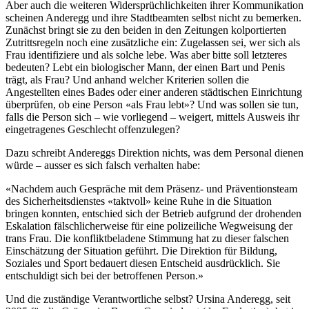
Aber auch die weiteren Widersprüchlichkeiten ihrer Kommunikation
scheinen Anderegg und ihre Stadtbeamten selbst nicht zu bemerken.
Zunächst bringt sie zu den beiden in den Zeitungen kolportierten
Zutrittsregeln noch eine zusätzliche ein: Zugelassen sei, wer sich als
Frau identifiziere und als solche lebe. Was aber bitte soll letzteres
bedeuten? Lebt ein biologischer Mann, der einen Bart und Penis
trägt, als Frau? Und anhand welcher Kriterien sollen die
Angestellten eines Bades oder einer anderen städtischen Einrichtung
überprüfen, ob eine Person «als Frau lebt»? Und was sollen sie tun,
falls die Person sich – wie vorliegend – weigert, mittels Ausweis ihr
eingetragenes Geschlecht offenzulegen?
Dazu schreibt Andereggs Direktion nichts, was dem Personal dienen
würde – ausser es sich falsch verhalten habe:
«Nachdem auch Gespräche mit dem Präsenz- und Präventionsteam
des Sicherheitsdienstes «taktvoll» keine Ruhe in die Situation
bringen konnten, entschied sich der Betrieb aufgrund der drohenden
Eskalation fälschlicherweise für eine polizeiliche Wegweisung der
trans Frau. Die konfliktbeladene Stimmung hat zu dieser falschen
Einschätzung der Situation geführt. Die Direktion für Bildung,
Soziales und Sport bedauert diesen Entscheid ausdrücklich. Sie
entschuldigt sich bei der betroffenen Person.»
Und die zuständige Verantwortliche selbst? Ursina Anderegg, seit