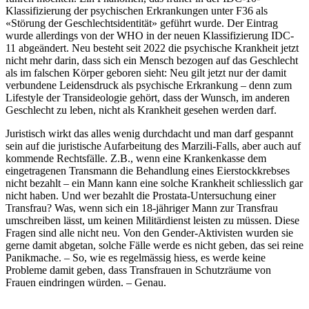
Klassifizierung der psychischen Erkrankungen unter F36 als
«Störung der Geschlechtsidentität» geführt wurde. Der Eintrag
wurde allerdings von der WHO in der neuen Klassifizierung IDC-
11 abgeändert. Neu besteht seit 2022 die psychische Krankheit jetzt
nicht mehr darin, dass sich ein Mensch bezogen auf das Geschlecht
als im falschen Körper geboren sieht: Neu gilt jetzt nur der damit
verbundene Leidensdruck als psychische Erkrankung – denn zum
Lifestyle der Transideologie gehört, dass der Wunsch, im anderen
Geschlecht zu leben, nicht als Krankheit gesehen werden darf.
Juristisch wirkt das alles wenig durchdacht und man darf gespannt
sein auf die juristische Aufarbeitung des Marzili-Falls, aber auch auf
kommende Rechtsfälle. Z.B., wenn eine Krankenkasse dem
eingetragenen Transmann die Behandlung eines Eierstockkrebses
nicht bezahlt – ein Mann kann eine solche Krankheit schliesslich gar
nicht haben. Und wer bezahlt die Prostata-Untersuchung einer
Transfrau? Was, wenn sich ein 18-jähriger Mann zur Transfrau
umschreiben lässt, um keinen Militärdienst leisten zu müssen. Diese
Fragen sind alle nicht neu. Von den Gender-Aktivisten wurden sie
gerne damit abgetan, solche Fälle werde es nicht geben, das sei reine
Panikmache. – So, wie es regelmässig hiess, es werde keine
Probleme damit geben, dass Transfrauen in Schutzräume von
Frauen eindringen würden. – Genau.