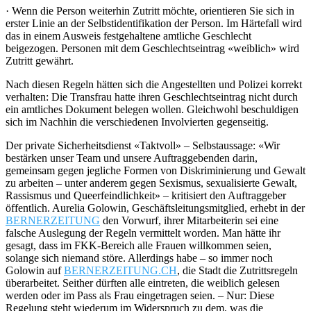
·
Wenn die Person weiterhin Zutritt möchte, orientieren Sie sich in
erster Linie an der Selbstidentifikation der Person. Im Härtefall wird
das in einem Ausweis festgehaltene amtliche Geschlecht
beigezogen. Personen mit dem Geschlechtseintrag «weiblich» wird
Zutritt gewährt.
Nach diesen Regeln hätten sich die Angestellten und Polizei korrekt
verhalten: Die Transfrau hatte ihren Geschlechtseintrag nicht durch
ein amtliches Dokument belegen wollen. Gleichwohl beschuldigen
sich im Nachhin die verschiedenen Involvierten gegenseitig.
Der private Sicherheitsdienst «Taktvoll» – Selbstaussage: «Wir
bestärken unser Team und unsere Auftraggebenden darin,
gemeinsam gegen jegliche Formen von Diskriminierung und Gewalt
zu arbeiten – unter anderem gegen Sexismus, sexualisierte Gewalt,
Rassismus und Queerfeindlichkeit» – kritisiert den Auftraggeber
öffentlich. Aurelia Golowin, Geschäftsleitungsmitglied, erhebt in der
BERNERZEITUNG
den Vorwurf, ihrer Mitarbeiterin sei eine
falsche Auslegung der Regeln vermittelt worden. Man hätte ihr
gesagt, dass im FKK-Bereich alle Frauen willkommen seien,
solange sich niemand störe. Allerdings habe – so immer noch
Golowin auf
BERNERZEITUNG.CH
, die Stadt die Zutrittsregeln
überarbeitet. Seither dürften alle eintreten, die weiblich gelesen
werden oder im Pass als Frau eingetragen seien. – Nur: Diese
Regelung steht wiederum im Widerspruch zu dem, was die