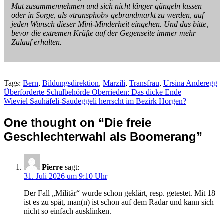
Mut zusammennehmen und sich nicht länger gängeln lassen
oder in Sorge, als «transphob» gebrandmarkt zu werden, auf
jeden Wunsch dieser Mini-Minderheit eingehen. Und das bitte,
bevor die extremen Kräfte auf der Gegenseite immer mehr
Zulauf erhalten.
Tags:
Bern
,
Bildungsdirektion
,
Marzili
,
Transfrau
,
Ursina Anderegg
Beitragsnavigation
Überforderte Schulbehörde Oberrieden: Das dicke Ende
Wieviel Sauhäfeli-Saudeggeli herrscht im Bezirk Horgen?
One thought on “
Die freie
Geschlechterwahl als Boomerang
”
Pierre
sagt:
31. Juli 2026 um 9:10 Uhr
Der Fall „Militär“ wurde schon geklärt, resp. getestet. Mit 18
ist es zu spät, man(n) ist schon auf dem Radar und kann sich
nicht so einfach ausklinken.