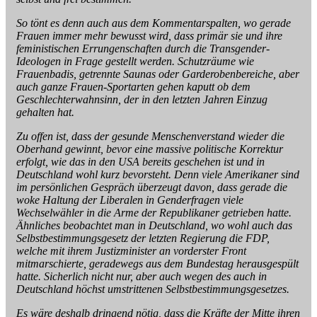
So tönt es denn auch aus dem Kommentarspalten, wo gerade
Frauen immer mehr bewusst wird, dass primär sie und ihre
feministischen Errungenschaften durch die Transgender-
Ideologen in Frage gestellt werden. Schutzräume wie
Frauenbadis, getrennte Saunas oder Garderobenbereiche, aber
auch ganze Frauen-Sportarten gehen kaputt ob dem
Geschlechterwahnsinn, der in den letzten Jahren Einzug
gehalten hat.
Zu offen ist, dass der gesunde Menschenverstand wieder die
Oberhand gewinnt, bevor eine massive politische Korrektur
erfolgt, wie das in den USA bereits geschehen ist und in
Deutschland wohl kurz bevorsteht. Denn viele Amerikaner sind
im persönlichen Gespräch überzeugt davon, dass gerade die
woke Haltung der Liberalen in Genderfragen viele
Wechselwähler in die Arme der Republikaner getrieben hatte.
Ähnliches beobachtet man in Deutschland, wo wohl auch das
Selbstbestimmungsgesetz der letzten Regierung die FDP,
welche mit ihrem Justizminister an vorderster Front
mitmarschierte, geradewegs aus dem Bundestag herausgespült
hatte. Sicherlich nicht nur, aber auch wegen des auch in
Deutschland höchst umstrittenen Selbstbestimmungsgesetzes.
Es wäre deshalb dringend nötig, dass die Kräfte der Mitte ihren