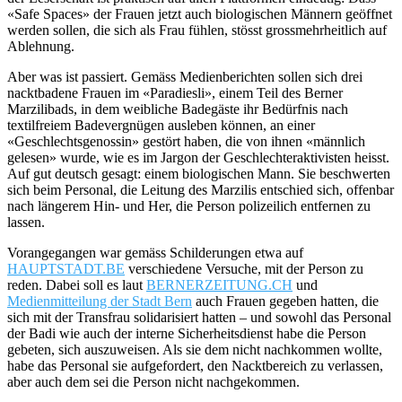
«Safe Spaces» der Frauen jetzt auch biologischen Männern geöffnet
werden sollen, die sich als Frau fühlen, stösst grossmehrheitlich auf
Ablehnung.
Aber was ist passiert. Gemäss Medienberichten sollen sich drei
nacktbadene Frauen im «Paradiesli», einem Teil des Berner
Marzilibads, in dem weibliche Badegäste ihr Bedürfnis nach
textilfreiem Badevergnügen ausleben können, an einer
«Geschlechtsgenossin» gestört haben, die von ihnen «männlich
gelesen» wurde, wie es im Jargon der Geschlechteraktivisten heisst.
Auf gut deutsch gesagt: einem biologischen Mann. Sie beschwerten
sich beim Personal, die Leitung des Marzilis entschied sich, offenbar
nach längerem Hin- und Her, die Person polizeilich entfernen zu
lassen.
Vorangegangen war gemäss Schilderungen etwa auf
HAUPTSTADT.BE
verschiedene Versuche, mit der Person zu
reden. Dabei soll es laut
BERNERZEITUNG.CH
und
Medienmitteilung der Stadt Bern
auch Frauen gegeben hatten, die
sich mit der Transfrau solidarisiert hatten – und sowohl das Personal
der Badi wie auch der interne Sicherheitsdienst habe die Person
gebeten, sich auszuweisen. Als sie dem nicht nachkommen wollte,
habe das Personal sie aufgefordert, den Nacktbereich zu verlassen,
aber auch dem sei die Person nicht nachgekommen.