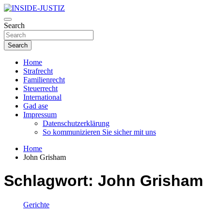
Skip
to
Investigativer Journalismus zur Dritten Gewalt
content
Search
INSIDE-JUSTIZ
Search
Home
Strafrecht
Familienrecht
Steuerrecht
International
Gad ase
Impressum
Datenschutzerklärung
So kommunizieren Sie sicher mit uns
Home
John Grisham
Schlagwort:
John Grisham
Gerichte