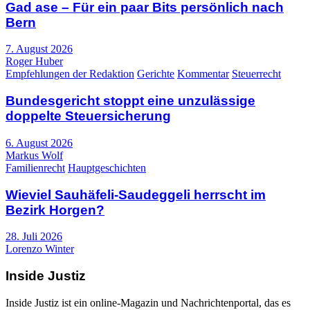
Gad ase – Für ein paar Bits persönlich nach
Bern
7. August 2026
Roger Huber
Empfehlungen der Redaktion
Gerichte
Kommentar
Steuerrecht
Bundesgericht stoppt eine unzulässige
doppelte Steuersicherung
6. August 2026
Markus Wolf
Familienrecht
Hauptgeschichten
Wieviel Sauhäfeli-Saudeggeli herrscht im
Bezirk Horgen?
28. Juli 2026
Lorenzo Winter
Inside Justiz
Inside Justiz ist ein online-Magazin und Nachrichtenportal, das es