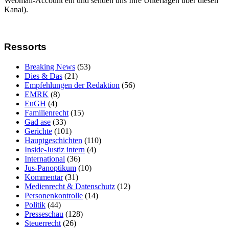
Webmail-Account ein und senden uns Ihre Unterlagen über diesen
Kanal).
Ressorts
Breaking News
(53)
Dies & Das
(21)
Empfehlungen der Redaktion
(56)
EMRK
(8)
EuGH
(4)
Familienrecht
(15)
Gad ase
(33)
Gerichte
(101)
Hauptgeschichten
(110)
Inside-Justiz intern
(4)
International
(36)
Jus-Panoptikum
(10)
Kommentar
(31)
Medienrecht & Datenschutz
(12)
Personenkontrolle
(14)
Politik
(44)
Presseschau
(128)
Steuerrecht
(26)