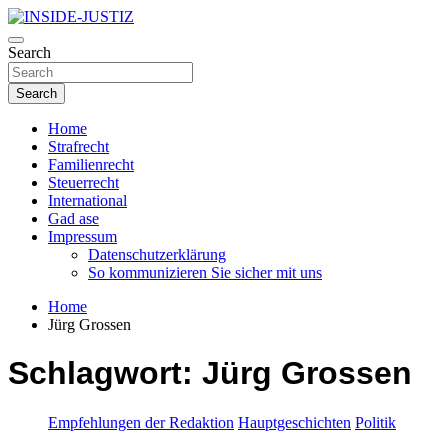
Skip
to
Investigativer Journalismus zur Dritten Gewalt
content
Search
INSIDE-JUSTIZ
Search
Home
Strafrecht
Familienrecht
Steuerrecht
International
Gad ase
Impressum
Datenschutzerklärung
So kommunizieren Sie sicher mit uns
Home
Jürg Grossen
Schlagwort:
Jürg Grossen
Empfehlungen der Redaktion
Hauptgeschichten
Politik