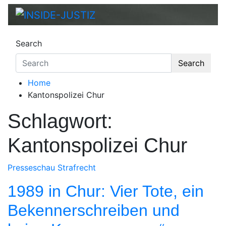
Skip
to
INSIDE-JUSTIZ
Investigativer Journalismus zur Dritten Gewa
content
Search
Search
Home
Kantonspolizei Chur
Schlagwort:
Kantonspolizei Chur
Presseschau
Strafrecht
1989 in Chur: Vier Tote, ein
Bekennerschreiben und