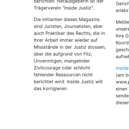
berichten. Herausgeberin ist der
Geric
Trägerverein "Inside Justiz".
erlebt
Die Initianten dieses Magazins
Melden
sind Juristen, Journalisten, aber
unser
auch Praktiker des Rechts, die in
Ihre 
Ihrer Arbeit immer wieder auf
Koord
Missstände in der Justiz stossen,
gesch
über die aufgrund von Filz,
aufne
Unvermögen, mangelnder
Zivilcourage oder schlicht
insid
fehlender Ressourcen nicht
(am be
berichtet wird. Inside Justiz will
www.p
das korrigieren.
einen
sende
diesen