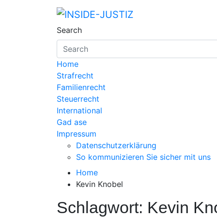
Skip
to
INSIDE-JUSTIZ
Investigativer Journalismus zur Dri
content
Search
Home
Strafrecht
Familienrecht
Steuerrecht
International
Gad ase
Impressum
Datenschutzerklärung
So kommunizieren Sie sicher mit uns
Home
Kevin Knobel
Schlagwort:
Kevin Kn