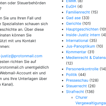
EMRK
(8)
hten oder Steuerbehörden
EuGH
(4)
?
Familienrecht
(15)
Gad ase
(33)
 Sie uns Ihren Fall und
Gerichte
(101)
e Spezialisten schauen sich
Hauptgeschichten
(10
Geschichte an. Über diese
Inside-Justiz intern
(4
inaten können Sie
International
(35)
ützt mit uns Kontakt
Jus-Panoptikum
(10)
hmen:
Kommentar
(31)
e-justiz@protonmail.com
Medienrecht & Datens
sten richten Sie auf
(12)
rotonmail.ch unentgeldlich
Personenkontrolle
(14
 Webmail-Account ein und
Politik
(44)
n uns Ihre Unterlagen über
Presseschau
(128)
 Kanal).
Steuerrecht
(26)
Strafrecht
(136)
Churer
Vergewaltigungsr