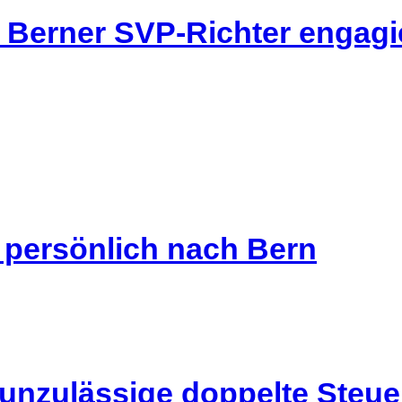
ei Berner SVP-Richter engag
s persönlich nach Bern
 unzulässige doppelte Steu