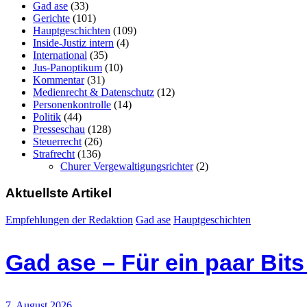
Gad ase
(33)
Gerichte
(101)
Hauptgeschichten
(109)
Inside-Justiz intern
(4)
International
(35)
Jus-Panoptikum
(10)
Kommentar
(31)
Medienrecht & Datenschutz
(12)
Personenkontrolle
(14)
Politik
(44)
Presseschau
(128)
Steuerrecht
(26)
Strafrecht
(136)
Churer Vergewaltigungsrichter
(2)
Aktuellste Artikel
Empfehlungen der Redaktion
Gad ase
Hauptgeschichten
Gad ase – Für ein paar Bit
7. August 2026