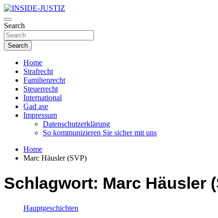
Skip
to
Investigativer Journalismus zur Dritten Gewalt
content
Search
INSIDE-JUSTIZ
Search
Home
Strafrecht
Familienrecht
Steuerrecht
International
Gad ase
Impressum
Datenschutzerklärung
So kommunizieren Sie sicher mit uns
Home
Marc Häusler (SVP)
Schlagwort:
Marc Häusler 
Hauptgeschichten