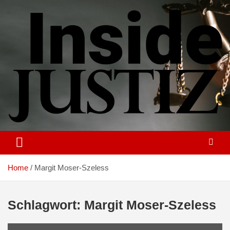
Skip
to
content
Investigativer Journalismus zur Dritten Gewalt
INSIDE-JUSTIZ
Home
Margit Moser-Szeless
Schlagwort:
Margit Moser-Szeless