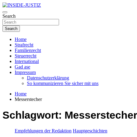
Skip
to
Investigativer Journalismus zur Dritten Gewalt
content
Search
INSIDE-JUSTIZ
Search
Home
Strafrecht
Familienrecht
Steuerrecht
International
Gad ase
Impressum
Datenschutzerklärung
So kommunizieren Sie sicher mit uns
Home
Messerstecher
Schlagwort:
Messersteche
Empfehlungen der Redaktion
Hauptgeschichten