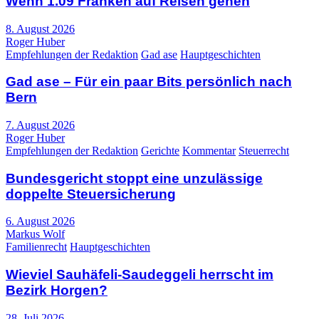
Wenn 1.09 Franken auf Reisen gehen
8. August 2026
Roger Huber
Empfehlungen der Redaktion
Gad ase
Hauptgeschichten
Gad ase – Für ein paar Bits persönlich nach
Bern
7. August 2026
Roger Huber
Empfehlungen der Redaktion
Gerichte
Kommentar
Steuerrecht
Bundesgericht stoppt eine unzulässige
doppelte Steuersicherung
6. August 2026
Markus Wolf
Familienrecht
Hauptgeschichten
Wieviel Sauhäfeli-Saudeggeli herrscht im
Bezirk Horgen?
28. Juli 2026