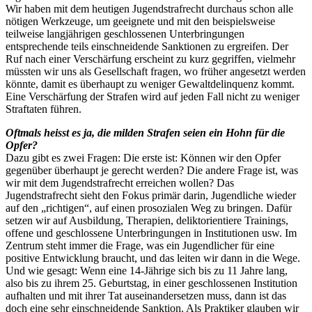
Wir haben mit dem heutigen Jugendstrafrecht durchaus schon alle
nötigen Werkzeuge, um geeignete und mit den beispielsweise
teilweise langjährigen geschlossenen Unterbringungen
entsprechende teils einschneidende Sanktionen zu ergreifen. Der
Ruf nach einer Verschärfung erscheint zu kurz gegriffen, vielmehr
müssten wir uns als Gesellschaft fragen, wo früher angesetzt werden
könnte, damit es überhaupt zu weniger Gewaltdelinquenz kommt.
Eine Verschärfung der Strafen wird auf jeden Fall nicht zu weniger
Straftaten führen.
Oftmals heisst es ja, die milden Strafen seien ein Hohn für die
Opfer?
Dazu gibt es zwei Fragen: Die erste ist: Können wir den Opfer
gegenüber überhaupt je gerecht werden? Die andere Frage ist, was
wir mit dem Jugendstrafrecht erreichen wollen? Das
Jugendstrafrecht sieht den Fokus primär darin, Jugendliche wieder
auf den „richtigen“, auf einen prosozialen Weg zu bringen. Dafür
setzen wir auf Ausbildung, Therapien, deliktorientiere Trainings,
offene und geschlossene Unterbringungen in Institutionen usw. Im
Zentrum steht immer die Frage, was ein Jugendlicher für eine
positive Entwicklung braucht, und das leiten wir dann in die Wege.
Und wie gesagt: Wenn eine 14-Jährige sich bis zu 11 Jahre lang,
also bis zu ihrem 25. Geburtstag, in einer geschlossenen Institution
aufhalten und mit ihrer Tat auseinandersetzen muss, dann ist das
doch eine sehr einschneidende Sanktion. Als Praktiker glauben wir