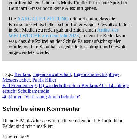
getroffen hätten. Über das Motiv für die Tat konnte Sprecher
Bernhard Graser noch keine Auskunft geben.
Die
AARGAUER ZEITUNG
erinnert daran, dass die
Kreisschule Mutschellen schon früher wegen Gewaltvorfällen
in den Medien zu reden gab und zitiert einen
Artikel der
WELTWOCHE aus dem Jahr 2023
, in dem die Rede davon
war, dass die Polizei an der Schule Pausenaufsicht spielen
würde, weil im Schulhaus «gedealt, beschimpft und Gewalt
angewendet» werde.
Tags:
Berikon
,
Jugendanwaltschaft
,
Jugendstrafrechtspflege
,
Messerstecher
,
Patrik Killer
Beitragsnavigation
Fall Freudenberg (D) wiederholt sich in Berikon/AG: 14-Jährige
ersticht Schulkameradin
40-jähriger Verfassungsbruch behoben?
Schreibe einen Kommentar
Deine E-Mail-Adresse wird nicht veröffentlicht.
Erforderliche
Felder sind mit
*
markiert
Kommentar
*