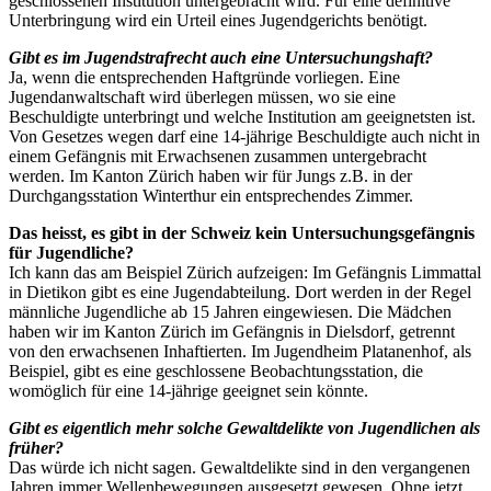
geschlossenen Institution untergebracht wird. Für eine definitive
Unterbringung wird ein Urteil eines Jugendgerichts benötigt.
Gibt es im Jugendstrafrecht auch eine Untersuchungshaft?
Ja, wenn die entsprechenden Haftgründe vorliegen. Eine
Jugendanwaltschaft wird überlegen müssen, wo sie eine
Beschuldigte unterbringt und welche Institution am geeignetsten ist.
Von Gesetzes wegen darf eine 14-jährige Beschuldigte auch nicht in
einem Gefängnis mit Erwachsenen zusammen untergebracht
werden. Im Kanton Zürich haben wir für Jungs z.B. in der
Durchgangsstation Winterthur ein entsprechendes Zimmer.
Das heisst, es gibt in der Schweiz kein Untersuchungsgefängnis
für Jugendliche?
Ich kann das am Beispiel Zürich aufzeigen: Im Gefängnis Limmattal
in Dietikon gibt es eine Jugendabteilung. Dort werden in der Regel
männliche Jugendliche ab 15 Jahren eingewiesen. Die Mädchen
haben wir im Kanton Zürich im Gefängnis in Dielsdorf, getrennt
von den erwachsenen Inhaftierten. Im Jugendheim Platanenhof, als
Beispiel, gibt es eine geschlossene Beobachtungsstation, die
womöglich für eine 14-jährige geeignet sein könnte.
Gibt es eigentlich mehr solche Gewaltdelikte von Jugendlichen als
früher?
Das würde ich nicht sagen. Gewaltdelikte sind in den vergangenen
Jahren immer Wellenbewegungen ausgesetzt gewesen. Ohne jetzt