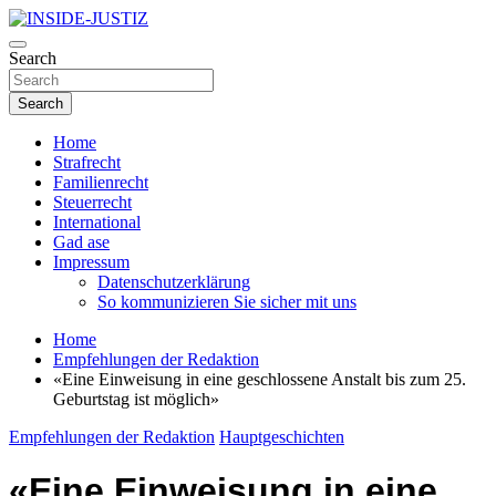
Skip
to
Investigativer Journalismus zur Dritten Gewalt
content
Search
INSIDE-JUSTIZ
Search
Home
Strafrecht
Familienrecht
Steuerrecht
International
Gad ase
Impressum
Datenschutzerklärung
So kommunizieren Sie sicher mit uns
Home
Empfehlungen der Redaktion
«Eine Einweisung in eine geschlossene Anstalt bis zum 25.
Geburtstag ist möglich»
Empfehlungen der Redaktion
Hauptgeschichten
«Eine Einweisung in eine