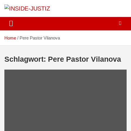
Skip
to
content
Investigativer Journalismus zur Dritten Gewalt
INSIDE-JUSTIZ
Home
Pere Pastor Vilanova
Schlagwort:
Pere Pastor Vilanova