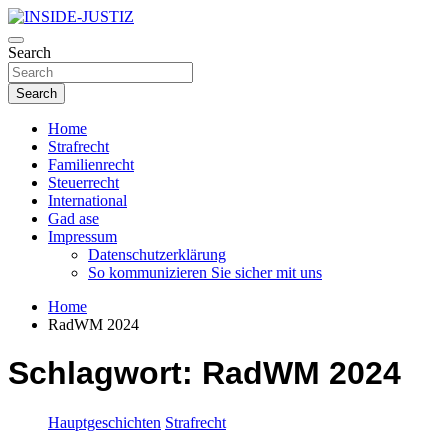
Skip
to
Investigativer Journalismus zur Dritten Gewalt
content
Search
INSIDE-JUSTIZ
Search
Home
Strafrecht
Familienrecht
Steuerrecht
International
Gad ase
Impressum
Datenschutzerklärung
So kommunizieren Sie sicher mit uns
Home
RadWM 2024
Schlagwort:
RadWM 2024
Hauptgeschichten
Strafrecht