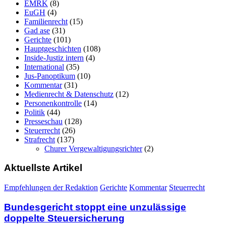
EMRK
(8)
EuGH
(4)
Familienrecht
(15)
Gad ase
(31)
Gerichte
(101)
Hauptgeschichten
(108)
Inside-Justiz intern
(4)
International
(35)
Jus-Panoptikum
(10)
Kommentar
(31)
Medienrecht & Datenschutz
(12)
Personenkontrolle
(14)
Politik
(44)
Presseschau
(128)
Steuerrecht
(26)
Strafrecht
(137)
Churer Vergewaltigungsrichter
(2)
Aktuellste Artikel
Empfehlungen der Redaktion
Gerichte
Kommentar
Steuerrecht
Bundesgericht stoppt eine unzulässige
doppelte Steuersicherung