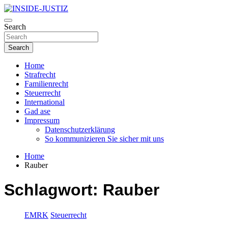
Skip
to
Investigativer Journalismus zur Dritten Gewalt
content
Search
INSIDE-JUSTIZ
Search
Home
Strafrecht
Familienrecht
Steuerrecht
International
Gad ase
Impressum
Datenschutzerklärung
So kommunizieren Sie sicher mit uns
Home
Rauber
Schlagwort:
Rauber
EMRK
Steuerrecht