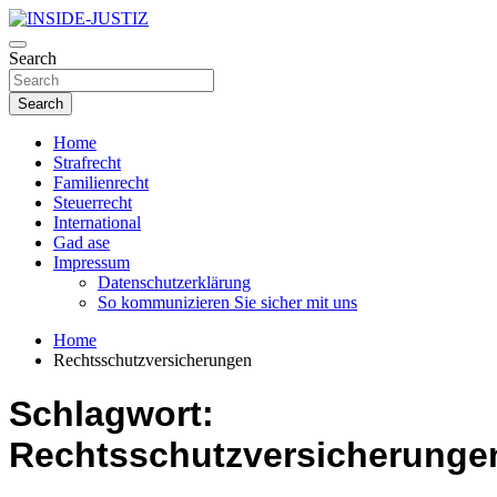
Skip
to
Investigativer Journalismus zur Dritten Gewalt
content
Search
INSIDE-JUSTIZ
Search
Home
Strafrecht
Familienrecht
Steuerrecht
International
Gad ase
Impressum
Datenschutzerklärung
So kommunizieren Sie sicher mit uns
Home
Rechtsschutzversicherungen
Schlagwort:
Rechtsschutzversicherunge