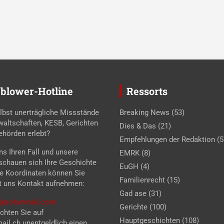
blower-Hotline
Ressorts
lbst unerträgliche Missstände
Breaking News
(53)
waltschaften, KESB, Gerichten
Dies & Das
(21)
ehörden erlebt?
Empfehlungen der Redaktion
(5
s Ihren Fall und unsere
EMRK
(8)
 schauen sich Ihre Geschichte
EuGH
(4)
se Koordinaten können Sie
Familienrecht
(15)
t uns Kontakt aufnehmen:
Gad ase
(31)
z@protonmail.com
Gerichte
(100)
chten Sie auf
Hauptgeschichten
(108)
il.ch unentgeldlich einen