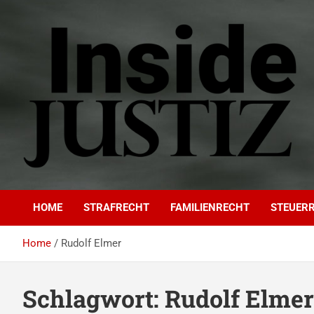
Skip
to
content
INSIDE-JUSTIZ
Investigativer Journalismus zur Dritten Gewalt
HOME
STRAFRECHT
FAMILIENRECHT
STEUER
Home
Rudolf Elmer
Schlagwort:
Rudolf Elmer