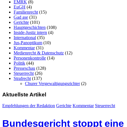
EMRK
(8)
EuGH
(4)
Familienrecht
(15)
Gad ase
(31)
Gerichte
(101)
Hauptgeschichten
(108)
Inside-Justiz intern
(4)
International
(35)
Jus-Panoptikum
(10)
Kommentar
(31)
Medienrecht & Datenschutz
(12)
Personenkontrolle
(14)
Politik
(44)
Presseschau
(128)
Steuerrecht
(26)
Strafrecht
(137)
Churer Vergewaltigungsrichter
(2)
Aktuellste Artikel
Empfehlungen der Redaktion
Gerichte
Kommentar
Steuerrecht
Bundesgericht stoppt eine