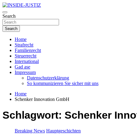
Skip
to
Investigativer Journalismus zur Dritten Gewalt
content
Search
INSIDE-JUSTIZ
Search
Home
Strafrecht
Familienrecht
Steuerrecht
International
Gad ase
Impressum
Datenschutzerklärung
So kommunizieren Sie sicher mit uns
Home
Schenker Innovation GmbH
Schlagwort:
Schenker Inn
Breaking News
Hauptgeschichten