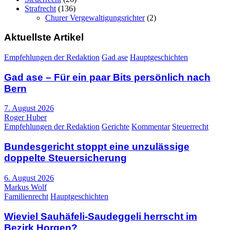
Strafrecht
(136)
Churer Vergewaltigungsrichter
(2)
Aktuellste Artikel
Empfehlungen der Redaktion
Gad ase
Hauptgeschichten
Gad ase – Für ein paar Bits persönlich nach
Bern
7. August 2026
Roger Huber
Empfehlungen der Redaktion
Gerichte
Kommentar
Steuerrecht
Bundesgericht stoppt eine unzulässige
doppelte Steuersicherung
6. August 2026
Markus Wolf
Familienrecht
Hauptgeschichten
Wieviel Sauhäfeli-Saudeggeli herrscht im
Bezirk Horgen?