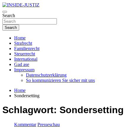
Skip
to
Investigativer Journalismus zur Dritten Gewalt
content
Search
INSIDE-JUSTIZ
Search
Home
Strafrecht
Familienrecht
Steuerrecht
International
Gad ase
Impressum
Datenschutzerklärung
So kommunizieren Sie sicher mit uns
Home
Sondersetting
Schlagwort:
Sondersetting
Kommentar
Presseschau