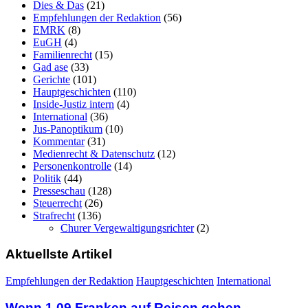
Dies & Das
(21)
Empfehlungen der Redaktion
(56)
EMRK
(8)
EuGH
(4)
Familienrecht
(15)
Gad ase
(33)
Gerichte
(101)
Hauptgeschichten
(110)
Inside-Justiz intern
(4)
International
(36)
Jus-Panoptikum
(10)
Kommentar
(31)
Medienrecht & Datenschutz
(12)
Personenkontrolle
(14)
Politik
(44)
Presseschau
(128)
Steuerrecht
(26)
Strafrecht
(136)
Churer Vergewaltigungsrichter
(2)
Aktuellste Artikel
Empfehlungen der Redaktion
Hauptgeschichten
International
Wenn 1.09 Franken auf Reisen gehen