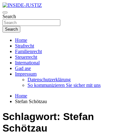
Skip
to
Investigativer Journalismus zur Dritten Gewalt
content
Search
INSIDE-JUSTIZ
Search
Home
Strafrecht
Familienrecht
Steuerrecht
International
Gad ase
Impressum
Datenschutzerklärung
So kommunizieren Sie sicher mit uns
Home
Stefan Schötzau
Schlagwort:
Stefan
Schötzau