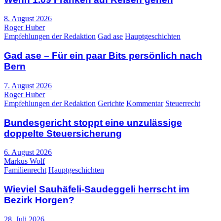
8. August 2026
Roger Huber
Empfehlungen der Redaktion
Gad ase
Hauptgeschichten
Gad ase – Für ein paar Bits persönlich nach
Bern
7. August 2026
Roger Huber
Empfehlungen der Redaktion
Gerichte
Kommentar
Steuerrecht
Bundesgericht stoppt eine unzulässige
doppelte Steuersicherung
6. August 2026
Markus Wolf
Familienrecht
Hauptgeschichten
Wieviel Sauhäfeli-Saudeggeli herrscht im
Bezirk Horgen?
28. Juli 2026