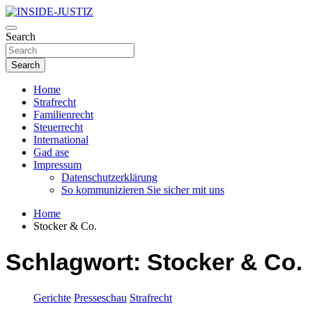
Skip
to
Investigativer Journalismus zur Dritten Gewalt
content
Search
INSIDE-JUSTIZ
Search
Home
Strafrecht
Familienrecht
Steuerrecht
International
Gad ase
Impressum
Datenschutzerklärung
So kommunizieren Sie sicher mit uns
Home
Stocker & Co.
Schlagwort:
Stocker & Co.
Gerichte
Presseschau
Strafrecht