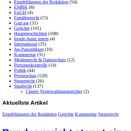
Empfehlungen der Redaktion
(54)
EMRK
(8)
EuGH
(4)
Familienrecht
(15)
Gad ase
(31)
Gerichte
(101)
Hauptgeschichten
(108)
Inside-Justiz intern
(4)
International
(35)
Jus-Panoptikum
(10)
Kommentar
(31)
Medienrecht & Datenschutz
(12)
Personenkontrolle
(14)
Politik
(44)
Presseschau
(128)
Steuerrecht
(26)
Strafrecht
(137)
Churer Vergewaltigungsrichter
(2)
Aktuellste Artikel
Empfehlungen der Redaktion
Gerichte
Kommentar
Steuerrecht