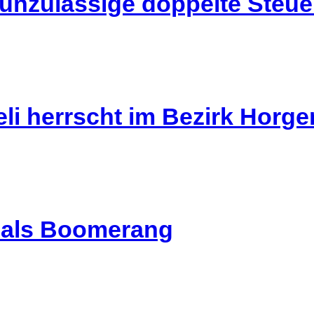
 unzulässige doppelte Steu
li herrscht im Bezirk Horg
l als Boomerang