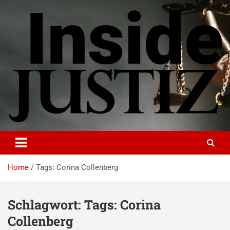
Skip
to
content
INSIDE-JUSTIZ
Investigativer Journalismus zur Dritten Gewalt
Home
Tags: Corina Collenberg
Schlagwort:
Tags: Corina
Collenberg