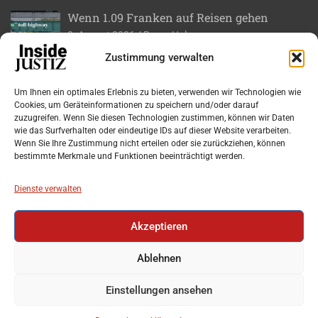
Wenn 1.09 Franken auf Reisen gehen
8. August 2026
Roger Huber
Zustimmung verwalten
Gad ase – Für ein paar Bits persönlich nach
Bern
Um Ihnen ein optimales Erlebnis zu bieten, verwenden wir Technologien wie
7. August 2026
Roger Huber
Cookies, um Geräteinformationen zu speichern und/oder darauf
zuzugreifen. Wenn Sie diesen Technologien zustimmen, können wir Daten
wie das Surfverhalten oder eindeutige IDs auf dieser Website verarbeiten.
Bundesgericht stoppt eine unzulässige
Wenn Sie Ihre Zustimmung nicht erteilen oder sie zurückziehen, können
doppelte Steuersicherung
bestimmte Merkmale und Funktionen beeinträchtigt werden.
6. August 2026
Markus Wolf
Dienste verwalten
Wieviel Sauhäfeli-Saudeggeli herrscht im
Bezirk Horgen?
Akzeptieren
28. Juli 2026
Lorenzo Winter
Ablehnen
Einstellungen ansehen
Copyright © 2026
INSIDE-JUSTIZ
Datenschutzerklärung
Theme by:
Theme Horse
Proudly Powered by:
WordPress