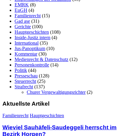
EMRK
(8)
EuGH
(4)
Familienrecht
(15)
Gad ase
(31)
Gerichte
(100)
Hauptgeschichten
(108)
Inside-Justiz intern
(4)
International
(35)
Jus-Panoptikum
(10)
Kommentar
(30)
Medienrecht & Datenschutz
(12)
Personenkontrolle
(14)
Politik
(44)
Presseschau
(128)
Steuerrecht
(25)
Strafrecht
(137)
Churer Vergewaltigungsrichter
(2)
Aktuellste Artikel
Familienrecht
Hauptgeschichten
Wieviel Sauhäfeli-Saudeggeli herrscht im
Bezirk Horgen?