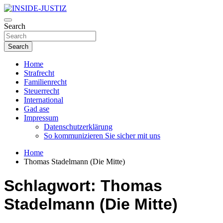
Skip
to
Investigativer Journalismus zur Dritten Gewalt
content
Search
INSIDE-JUSTIZ
Search
Home
Strafrecht
Familienrecht
Steuerrecht
International
Gad ase
Impressum
Datenschutzerklärung
So kommunizieren Sie sicher mit uns
Home
Thomas Stadelmann (Die Mitte)
Schlagwort:
Thomas
Stadelmann (Die Mitte)