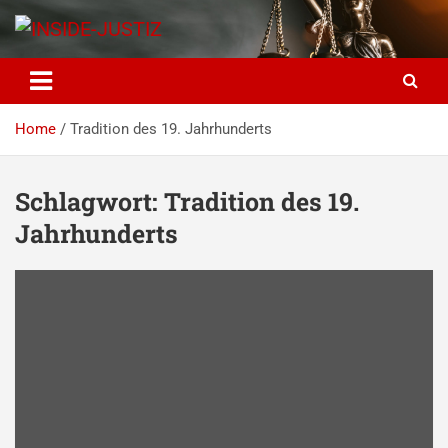
Skip
to
content
INSIDE-JUSTIZ
Investigativer Journalismus zur Dritten Gewalt
Home
Tradition des 19. Jahrhunderts
Schlagwort:
Tradition des 19.
Jahrhunderts