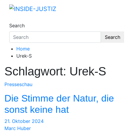
Skip
to
INSIDE-JUSTIZ
Investigativer Journalismus zur Dritten Gewa
content
Search
Search
Home
Urek-S
Schlagwort:
Urek-S
Presseschau
Die Stimme der Natur, die
sonst keine hat
21. Oktober 2024
Marc Huber