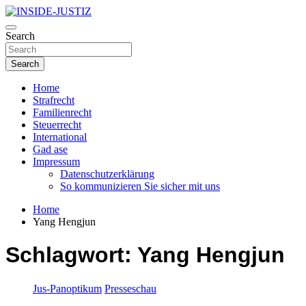
Skip
to
Investigativer Journalismus zur Dritten Gewalt
content
Search
INSIDE-JUSTIZ
Search
Home
Strafrecht
Familienrecht
Steuerrecht
International
Gad ase
Impressum
Datenschutzerklärung
So kommunizieren Sie sicher mit uns
Home
Yang Hengjun
Schlagwort:
Yang Hengjun
Jus-Panoptikum
Presseschau