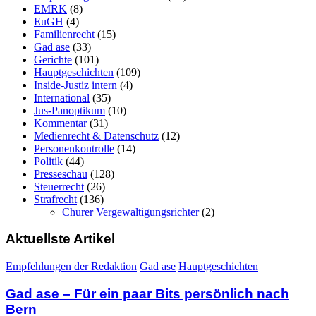
EMRK
(8)
EuGH
(4)
Familienrecht
(15)
Gad ase
(33)
Gerichte
(101)
Hauptgeschichten
(109)
Inside-Justiz intern
(4)
International
(35)
Jus-Panoptikum
(10)
Kommentar
(31)
Medienrecht & Datenschutz
(12)
Personenkontrolle
(14)
Politik
(44)
Presseschau
(128)
Steuerrecht
(26)
Strafrecht
(136)
Churer Vergewaltigungsrichter
(2)
Aktuellste Artikel
Empfehlungen der Redaktion
Gad ase
Hauptgeschichten
Gad ase – Für ein paar Bits persönlich nach
Bern