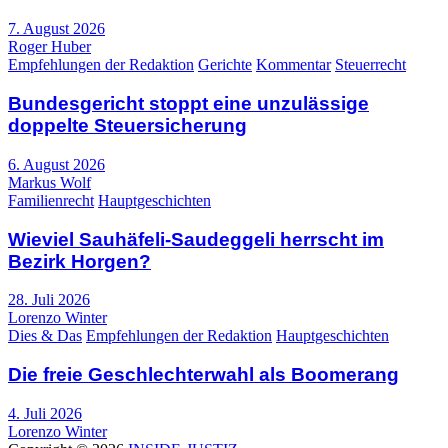
7. August 2026
Roger Huber
Empfehlungen der Redaktion
Gerichte
Kommentar
Steuerrecht
Bundesgericht stoppt eine unzulässige
doppelte Steuersicherung
6. August 2026
Markus Wolf
Familienrecht
Hauptgeschichten
Wieviel Sauhäfeli-Saudeggeli herrscht im
Bezirk Horgen?
28. Juli 2026
Lorenzo Winter
Dies & Das
Empfehlungen der Redaktion
Hauptgeschichten
Die freie Geschlechterwahl als Boomerang
4. Juli 2026
Lorenzo Winter