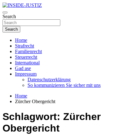
Skip
to
Investigativer Journalismus zur Dritten Gewalt
content
Search
INSIDE-JUSTIZ
Search
Home
Strafrecht
Familienrecht
Steuerrecht
International
Gad ase
Impressum
Datenschutzerklärung
So kommunizieren Sie sicher mit uns
Home
Zürcher Obergericht
Schlagwort:
Zürcher
Obergericht