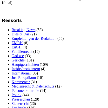
Kanal).
Ressorts
Breaking News
(53)
Dies & Das
(21)
Empfehlungen der Redaktion
(55)
EMRK
(8)
EuGH
(4)
Familienrecht
(15)
Gad ase
(33)
Gerichte
(101)
Hauptgeschichten
(109)
Inside-Justiz intern
(4)
International
(35)
Jus-Panoptikum
(10)
Kommentar
(31)
Medienrecht & Datenschutz
(12)
Personenkontrolle
(14)
Politik
(44)
Presseschau
(128)
Steuerrecht
(26)
Strafrecht
(136)