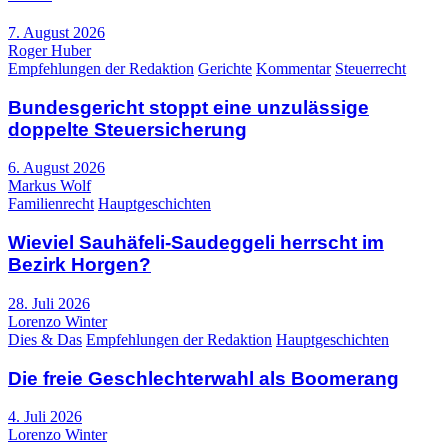
7. August 2026
Roger Huber
Empfehlungen der Redaktion
Gerichte
Kommentar
Steuerrecht
Bundesgericht stoppt eine unzulässige
doppelte Steuersicherung
6. August 2026
Markus Wolf
Familienrecht
Hauptgeschichten
Wieviel Sauhäfeli-Saudeggeli herrscht im
Bezirk Horgen?
28. Juli 2026
Lorenzo Winter
Dies & Das
Empfehlungen der Redaktion
Hauptgeschichten
Die freie Geschlechterwahl als Boomerang
4. Juli 2026
Lorenzo Winter