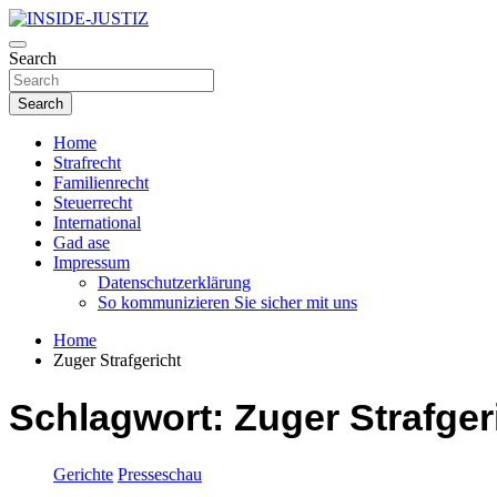
Skip
to
Investigativer Journalismus zur Dritten Gewalt
content
Search
INSIDE-JUSTIZ
Search
Home
Strafrecht
Familienrecht
Steuerrecht
International
Gad ase
Impressum
Datenschutzerklärung
So kommunizieren Sie sicher mit uns
Home
Zuger Strafgericht
Schlagwort:
Zuger Strafger
Gerichte
Presseschau