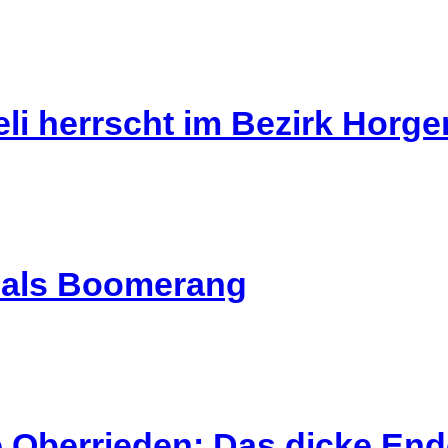
li herrscht im Bezirk Horg
l als Boomerang
 Oberrieden: Das dicke End