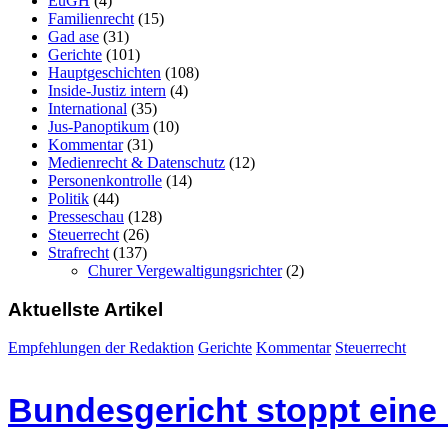
EuGH
(4)
Familienrecht
(15)
Gad ase
(31)
Gerichte
(101)
Hauptgeschichten
(108)
Inside-Justiz intern
(4)
International
(35)
Jus-Panoptikum
(10)
Kommentar
(31)
Medienrecht & Datenschutz
(12)
Personenkontrolle
(14)
Politik
(44)
Presseschau
(128)
Steuerrecht
(26)
Strafrecht
(137)
Churer Vergewaltigungsrichter
(2)
Aktuellste Artikel
Empfehlungen der Redaktion
Gerichte
Kommentar
Steuerrecht
Bundesgericht stoppt eine