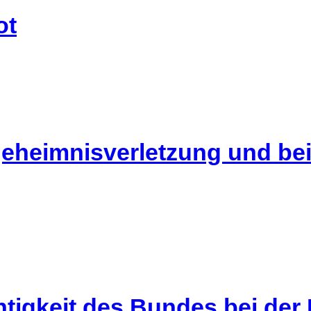
ot
geheimnisverletzung und be
tigkeit des Bundes bei der