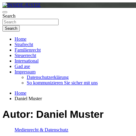
Skip
to
Investigativer Journalismus zur Dritten Gewalt
content
Search
INSIDE-JUSTIZ
Search
Home
Strafrecht
Familienrecht
Steuerrecht
International
Gad ase
Impressum
Datenschutzerklärung
So kommunizieren Sie sicher mit uns
Home
Daniel Muster
Autor:
Daniel Muster
Medienrecht & Datenschutz