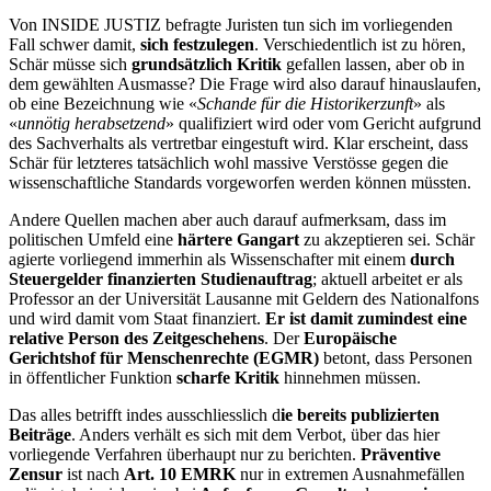
Von INSIDE JUSTIZ befragte Juristen tun sich im vorliegenden
Fall schwer damit,
sich festzulegen
. Verschiedentlich ist zu hören,
Schär müsse sich
grundsätzlich Kritik
gefallen lassen, aber ob in
dem gewählten Ausmasse? Die Frage wird also darauf hinauslaufen,
ob eine Bezeichnung wie «
Schande für die Historikerzunft
» als
«
unnötig herabsetzend
» qualifiziert wird oder vom Gericht aufgrund
des Sachverhalts als vertretbar eingestuft wird. Klar erscheint, dass
Schär für letzteres tatsächlich wohl massive Verstösse gegen die
wissenschaftliche Standards vorgeworfen werden können müssten.
Andere Quellen machen aber auch darauf aufmerksam, dass im
politischen Umfeld eine
härtere Gangart
zu akzeptieren sei. Schär
agierte vorliegend immerhin als Wissenschafter mit einem
durch
Steuergelder finanzierten Studienauftrag
; aktuell arbeitet er als
Professor an der Universität Lausanne mit Geldern des Nationalfons
und wird damit vom Staat finanziert.
Er ist damit zumindest eine
relative Person des Zeitgeschehens
. Der
Europäische
Gerichtshof für Menschenrechte (EGMR)
betont, dass Personen
in öffentlicher Funktion
scharfe Kritik
hinnehmen müssen.
Das alles betrifft indes ausschliesslich d
ie bereits publizierten
Beiträge
. Anders verhält es sich mit dem Verbot, über das hier
vorliegende Verfahren überhaupt nur zu berichten.
Präventive
Zensur
ist nach
Art. 10 EMRK
nur in extremen Ausnahmefällen