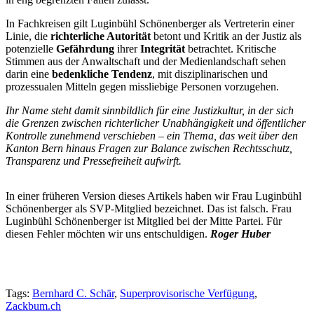
In Fachkreisen gilt Luginbühl Schönenberger als Vertreterin einer
Linie, die
richterliche Autorität
betont und Kritik an der Justiz als
potenzielle
Gefährdung
ihrer
Integrität
betrachtet. Kritische
Stimmen aus der Anwaltschaft und der Medienlandschaft sehen
darin eine
bedenkliche Tendenz
, mit disziplinarischen und
prozessualen Mitteln gegen missliebige Personen vorzugehen.
Ihr Name steht damit sinnbildlich für eine Justizkultur, in der sich
die Grenzen zwischen richterlicher Unabhängigkeit und öffentlicher
Kontrolle zunehmend verschieben – ein Thema, das weit über den
Kanton Bern hinaus Fragen zur Balance zwischen Rechtsschutz,
Transparenz und Pressefreiheit aufwirft.
In einer früheren Version dieses Artikels haben wir Frau Luginbühl
Schönenberger als SVP-Mitglied bezeichnet. Das ist falsch. Frau
Luginbühl Schönenberger ist Mitglied bei der Mitte Partei. Für
diesen Fehler möchten wir uns entschuldigen.
Roger Huber
Tags:
Bernhard C. Schär
,
Superprovisorische Verfügung
,
Zackbum.ch