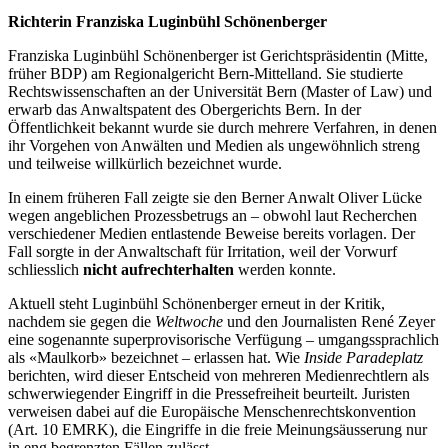
Richterin Franziska Luginbühl Schönenberger
Franziska Luginbühl Schönenberger ist Gerichtspräsidentin (Mitte,
früher BDP) am Regionalgericht Bern-Mittelland. Sie studierte
Rechtswissenschaften an der Universität Bern (Master of Law) und
erwarb das Anwaltspatent des Obergerichts Bern. In der
Öffentlichkeit bekannt wurde sie durch mehrere Verfahren, in denen
ihr Vorgehen von Anwälten und Medien als ungewöhnlich streng
und teilweise willkürlich bezeichnet wurde.
In einem früheren Fall zeigte sie den Berner Anwalt Oliver Lücke
wegen angeblichen Prozessbetrugs an – obwohl laut Recherchen
verschiedener Medien entlastende Beweise bereits vorlagen. Der
Fall sorgte in der Anwaltschaft für Irritation, weil der Vorwurf
schliesslich
nicht aufrechterhalten
werden konnte.
Aktuell steht Luginbühl Schönenberger erneut in der Kritik,
nachdem sie gegen die
Weltwoche
und den Journalisten René Zeyer
eine sogenannte superprovisorische Verfügung – umgangssprachlich
als «Maulkorb» bezeichnet – erlassen hat. Wie
Inside Paradeplatz
berichten, wird dieser Entscheid von mehreren Medienrechtlern als
schwerwiegender Eingriff in die Pressefreiheit beurteilt. Juristen
verweisen dabei auf die Europäische Menschenrechtskonvention
(Art. 10 EMRK), die Eingriffe in die freie Meinungsäusserung nur
in eng begrenzten Fällen zulässt.