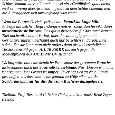
Schluss kommt, dass «Gutachten» sei ein «Gefälligkeitsgutachten»,
weil es – wenig überraschend – genau zu dem Schluss kommt, den
die Auftraggeber sich unzweifelhaft wünschten.
Wenn die Berner Gerichtspräsidentin
Franziska Luginbühl
Anträge mit solchen Begründungen nolens volens durchwinkt, dann
missbraucht sie ihr Amt
. Das gilt insbesondere für das unter keinem
Titel nachvollziehbare Verbot, über das anhängig gemachte
Gerichtsverfahren überhaupt auch nur berichten zu dürfen. Eine
solche Zensur kann man nicht anders denn als widerrechtlichen
Verstoss sowohl gegen
Art. 10 EMRK
als auch gegen die
Medienfreiheit aus
Art. 19 der BV
zu sehen.
Wichtig wäre nun eine deutliche Protestnote der gesamten Branche,
insbesondere auch der
Journalistenverbände
. Nur: Davon ist nichts
zu erkennen. Der Grund ist simpel: Zeyer hat sich zu viele Feinde
geschaffen, als dass ihm heute jemand zu Hilfe eilen würde.
Solidarität gibt nur für die, die «zum Kuchen» dazugehören.
Titelbild: Prof. Bernhard C. Schär (links) und Journalist René Zeyer
(rechts)