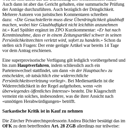
Auch dann ist aber das Gericht gehalten, eine summarische Prüfung
der Anträge durchzuführen. Auch bezüglich der Dringlichkeit.
Mehrere Autoren von juristischen Kommentaren schreiben
dazu: «
Die Gesuchstellerin muss diese Überdringlichkeit glaubhaft
machen, wobei hier Glaubhaftigkeit nicht leichthin anzunehmen
ist.
» Karl Spühler ergänzt im ZPO Kurzkommentar: «
Er hat nach
Kenntnisnahme, dass er in einem Zeitungsartikel schwer in seinen
Persönlichkeitsrechten verletzt wird, sofort zu handeln.
» Schon da
stellen sich Fragen: Der erste gerügte Artikel war bereits 14 Tage
vor dem Antrag erschienen.
Eine superprovisorische Verfügung gilt lediglich vorübergehend und
bis zum
Hauptverfahren
, indem schliesslich auch ein
Parteienwechsel stattfindet, um dann «
in der Hauptsache» zu
entscheiden, ob tatsächlich eine widerrechtliche
Persönlichkeitsverletzung vorliegt
». Bei Medienartikeln ist die
Widerrechtlichkeit in der Regel aufgehoben, wenn «
ein
überwiegendes öffentliches Interesse
» besteht. Die Klageschrift
verneint ein solches, insbesondere, was die ihrer Ansicht nach
«unnötigen Herabwürdigungen» betrifft.
Sarkastische Kritik ist in Kauf zu nehmen
Die Zürcher Privatrechtsprofessorin Andrea Büchler bestätigt das im
OFK
zu dem betreffenden
Art. 28 ZGB
allerdings nur teilweise: