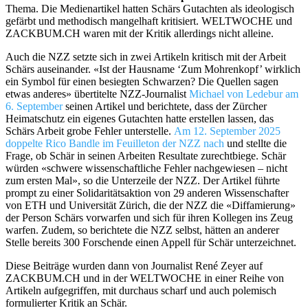
Thema. Die Medienartikel hatten Schärs Gutachten als ideologisch
gefärbt und methodisch mangelhaft kritisiert. WELTWOCHE und
ZACKBUM.CH waren mit der Kritik allerdings nicht alleine.
Auch die NZZ setzte sich in zwei Artikeln kritisch mit der Arbeit
Schärs auseinander. «Ist der Hausname ‘Zum Mohrenkopf’ wirklich
ein Symbol für einen besiegten Schwarzen? Die Quellen sagen
etwas anderes» übertitelte NZZ-Journalist
Michael von Ledebur am
6. September
seinen Artikel und berichtete, dass der Zürcher
Heimatschutz ein eigenes Gutachten hatte erstellen lassen, das
Schärs Arbeit grobe Fehler unterstelle.
Am 12. September 2025
doppelte Rico Bandle im Feuilleton der NZZ nach
und stellte die
Frage, ob Schär in seinen Arbeiten Resultate zurechtbiege. Schär
würden «schwere wissenschaftliche Fehler nachgewiesen – nicht
zum ersten Mal», so die Unterzeile der NZZ. Der Artikel führte
prompt zu einer Solidaritätsaktion von 29 anderen Wissenschafter
von ETH und Universität Zürich, die der NZZ die «Diffamierung»
der Person Schärs vorwarfen und sich für ihren Kollegen ins Zeug
warfen. Zudem, so berichtete die NZZ selbst, hätten an anderer
Stelle bereits 300 Forschende einen Appell für Schär unterzeichnet.
Diese Beiträge wurden dann von Journalist René Zeyer auf
ZACKBUM.CH und in der WELTWOCHE in einer Reihe von
Artikeln aufgegriffen, mit durchaus scharf und auch polemisch
formulierter Kritik an Schär.