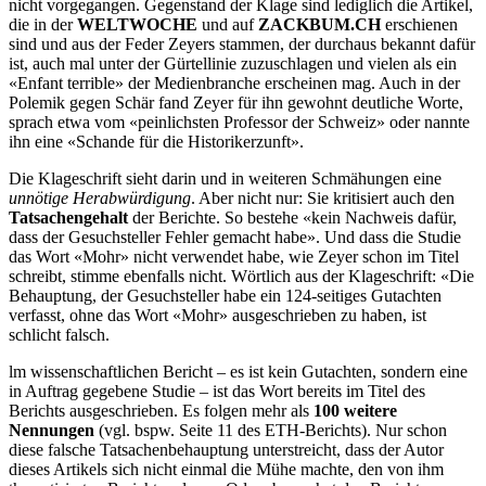
nicht vorgegangen. Gegenstand der Klage sind lediglich die Artikel,
die in der
WELTWOCHE
und auf
ZACKBUM.CH
erschienen
sind und aus der Feder Zeyers stammen, der durchaus bekannt dafür
ist, auch mal unter der Gürtellinie zuzuschlagen und vielen als ein
«Enfant terrible» der Medienbranche erscheinen mag. Auch in der
Polemik gegen Schär fand Zeyer für ihn gewohnt deutliche Worte,
sprach etwa vom «peinlichsten Professor der Schweiz» oder nannte
ihn eine «Schande für die Historikerzunft».
Die Klageschrift sieht darin und in weiteren Schmähungen eine
unnötige Herabwürdigung
. Aber nicht nur: Sie kritisiert auch den
Tatsachengehalt
der Berichte. So bestehe «kein Nachweis dafür,
dass der Gesuchsteller Fehler gemacht habe». Und dass die Studie
das Wort «Mohr» nicht verwendet habe, wie Zeyer schon im Titel
schreibt, stimme ebenfalls nicht. Wörtlich aus der Klageschrift: «
Die
Behauptung, der Gesuchsteller habe ein 124-seitiges Gutachten
verfasst, ohne das Wort «Mohr» ausgeschrieben zu haben, ist
schlicht falsch.
lm wissenschaftlichen Bericht – es ist kein Gutachten, sondern eine
in Auftrag gegebene Studie – ist das Wort bereits im Titel des
Berichts ausgeschrieben. Es folgen mehr als
100 weitere
Nennungen
(vgl. bspw. Seite 11 des ETH-Berichts). Nur schon
diese falsche Tatsachenbehauptung unterstreicht, dass der Autor
dieses Artikels sich nicht einmal die Mühe machte, den von ihm