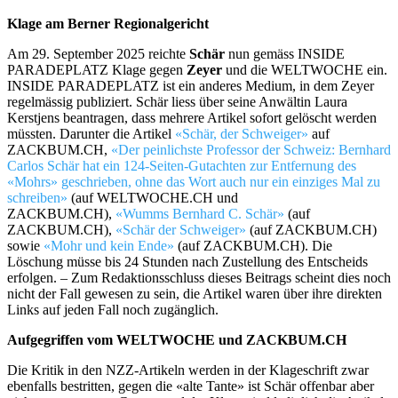
Klage am Berner Regionalgericht
Am 29. September 2025 reichte
Schär
nun gemäss INSIDE
PARADEPLATZ Klage gegen
Zeyer
und die WELTWOCHE ein.
INSIDE PARADEPLATZ ist ein anderes Medium, in dem Zeyer
regelmässig publiziert. Schär liess über seine Anwältin Laura
Kerstjens beantragen, dass mehrere Artikel sofort gelöscht werden
müssten. Darunter die Artikel
«Schär, der Schweiger»
auf
ZACKBUM.CH,
«Der peinlichste Professor der Schweiz: Bernhard
Carlos Schär hat ein 124-Seiten-Gutachten zur Entfernung des
«Mohrs» geschrieben, ohne das Wort auch nur ein einziges Mal zu
schreiben»
(auf WELTWOCHE.CH und
ZACKBUM.CH),
«Wumms Bernhard C. Schär»
(auf
ZACKBUM.CH),
«Schär der Schweiger»
(auf ZACKBUM.CH)
sowie
«Mohr und kein Ende»
(auf ZACKBUM.CH). Die
Löschung müsse bis 24 Stunden nach Zustellung des Entscheids
erfolgen. – Zum Redaktionsschluss dieses Beitrags scheint dies noch
nicht der Fall gewesen zu sein, die Artikel waren über ihre direkten
Links auf jeden Fall noch zugänglich.
Aufgegriffen vom WELTWOCHE und ZACKBUM.CH
Die Kritik in den NZZ-Artikeln werden in der Klageschrift zwar
ebenfalls bestritten, gegen die «alte Tante» ist Schär offenbar aber