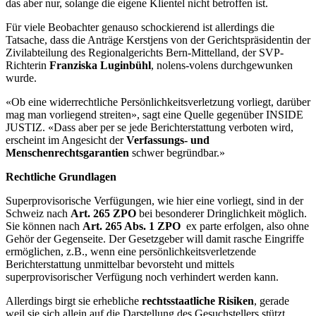
das aber nur, solange die eigene Klientel nicht betroffen ist.
Für viele Beobachter genauso schockierend ist allerdings die
Tatsache, dass die Anträge Kerstjens von der Gerichtspräsidentin der
Zivilabteilung des Regionalgerichts Bern-Mittelland, der SVP-
Richterin
Franziska Luginbühl
, nolens-volens durchgewunken
wurde.
«Ob eine widerrechtliche Persönlichkeitsverletzung vorliegt, darüber
mag man vorliegend streiten», sagt eine Quelle gegenüber INSIDE
JUSTIZ. «Dass aber per se jede Berichterstattung verboten wird,
erscheint im Angesicht der
Verfassungs- und
Menschenrechtsgarantien
schwer begründbar.»
Rechtliche Grundlagen
Superprovisorische Verfügungen, wie hier eine vorliegt, sind in der
Schweiz nach
Art. 265 ZPO
bei besonderer Dringlichkeit möglich.
Sie können nach
Art. 265 Abs. 1 ZPO
ex parte erfolgen, also ohne
Gehör der Gegenseite. Der Gesetzgeber will damit rasche Eingriffe
ermöglichen, z.B., wenn eine persönlichkeitsverletzende
Berichterstattung unmittelbar bevorsteht und mittels
superprovisorischer Verfügung noch verhindert werden kann.
Allerdings birgt sie erhebliche
rechtsstaatliche Risiken
, gerade
weil sie sich allein auf die Darstellung des Gesuchstellers stützt.