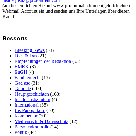
inside-justiz@protonmail.com
(am besten richten Sie auf www.protonmail.ch unentgeldlich einen
Webmail-Account ein und senden uns Ihre Unterlagen über diesen
Kanal).
Ressorts
Breaking News
(53)
Dies & Das
(21)
Empfehlungen der Redaktion
(53)
EMRK
(8)
EuGH
(4)
Familienrecht
(15)
Gad ase
(31)
Gerichte
(100)
Hauptgeschichten
(108)
Inside-Justiz intern
(4)
International
(35)
Jus-Panoptikum
(10)
Kommentar
(30)
Medienrecht & Datenschutz
(12)
Personenkontrolle
(14)
Politik
(44)