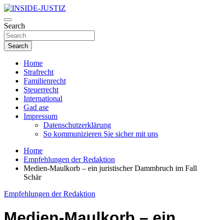
Skip
to
Investigativer Journalismus zur Dritten Gewalt
content
Search
INSIDE-JUSTIZ
Search
Home
Strafrecht
Familienrecht
Steuerrecht
International
Gad ase
Impressum
Datenschutzerklärung
So kommunizieren Sie sicher mit uns
Home
Empfehlungen der Redaktion
Medien-Maulkorb – ein juristischer Dammbruch im Fall
Schär
Empfehlungen der Redaktion
Medien-Maulkorb – ein