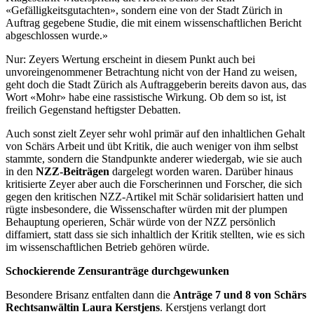
«Gefälligkeitsgutachten», sondern eine von der Stadt Zürich in
Auftrag gegebene Studie, die mit einem wissenschaftlichen Bericht
abgeschlossen wurde.»
Nur: Zeyers Wertung erscheint in diesem Punkt auch bei
unvoreingenommener Betrachtung nicht von der Hand zu weisen,
geht doch die Stadt Zürich als Auftraggeberin bereits davon aus, das
Wort «Mohr» habe eine rassistische Wirkung. Ob dem so ist, ist
freilich Gegenstand heftigster Debatten.
Auch sonst zielt Zeyer sehr wohl primär auf den inhaltlichen Gehalt
von Schärs Arbeit und übt Kritik, die auch weniger von ihm selbst
stammte, sondern die Standpunkte anderer wiedergab, wie sie auch
in den
NZZ-Beiträgen
dargelegt worden waren. Darüber hinaus
kritisierte Zeyer aber auch die Forscherinnen und Forscher, die sich
gegen den kritischen NZZ-Artikel mit Schär solidarisiert hatten und
rügte insbesondere, die Wissenschafter würden mit der plumpen
Behauptung operieren, Schär würde von der NZZ persönlich
diffamiert, statt dass sie sich inhaltlich der Kritik stellten, wie es sich
im wissenschaftlichen Betrieb gehören würde.
Schockierende Zensuranträge durchgewunken
Besondere Brisanz entfalten dann die
Anträge 7 und 8 von Schärs
Rechtsanwältin Laura Kerstjens
. Kerstjens verlangt dort