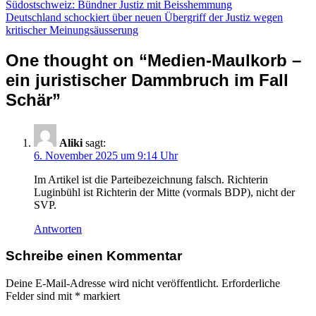
Beitragsnavigation
Südostschweiz: Bündner Justiz mit Beisshemmung
Deutschland schockiert über neuen Übergriff der Justiz wegen
kritischer Meinungsäusserung
One thought on “
Medien-Maulkorb –
ein juristischer Dammbruch im Fall
Schär
”
Aliki
sagt:
6. November 2025 um 9:14 Uhr
Im Artikel ist die Parteibezeichnung falsch. Richterin
Luginbühl ist Richterin der Mitte (vormals BDP), nicht der
SVP.
Antworten
Schreibe einen Kommentar
Deine E-Mail-Adresse wird nicht veröffentlicht.
Erforderliche
Felder sind mit
*
markiert