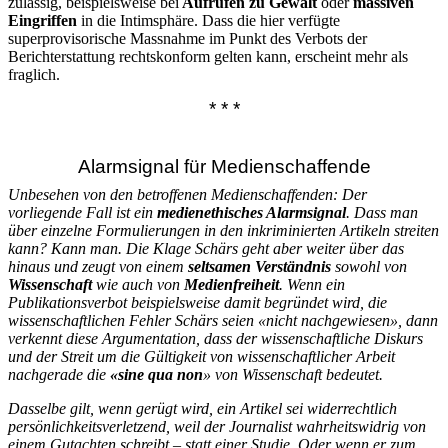
zulässig, beispielsweise bei
Aufrufen zu Gewalt
oder
massiven
Eingriffen
in die Intimsphäre. Dass die hier verfügte
superprovisorische Massnahme im Punkt des Verbots der
Berichterstattung rechtskonform gelten kann, erscheint mehr als
fraglich.
* * *
Alarmsignal für Medienschaffende
Unbesehen von den betroffenen Medienschaffenden: Der
vorliegende Fall ist ein
medienethisches Alarmsignal
. Dass man
über einzelne Formulierungen in den inkriminierten Artikeln streiten
kann? Kann man.
Die Klage Schärs geht aber weiter über das
hinaus und zeugt von einem
seltsamen Verständnis
sowohl von
Wissenschaft
wie auch von
Medienfreiheit
. Wenn ein
Publikationsverbot beispielsweise damit begründet wird, die
wissenschaftlichen Fehler Schärs seien «nicht nachgewiesen», dann
verkennt diese Argumentation, dass der wissenschaftliche Diskurs
und der Streit um die Gültigkeit von wissenschaftlicher Arbeit
nachgerade die
«sine qua non
» von Wissenschaft bedeutet.
Dasselbe gilt, wenn gerügt wird, ein Artikel sei widerrechtlich
persönlichkeitsverletzend, weil der Journalist wahrheitswidrig von
einem Gutachten schreibt – statt einer Studie. Oder wenn er zum