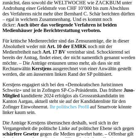
zunächst, dass sowohl die WELTWOCHE wie ZACKBUM unter
Androhung einer Geldstrafe von CHF 10’000 bis zum Abschluss
des Verfahrens nicht mehr über Bernhard C. Schär berichten dürften
– egal in welchem Zusammenhang. Und es kommt noch
dicker:
Auch über das vorliegende Verfahren ist beiden
Medienhäuser jede Berichterstattung verboten.
Für kritische Medienrechtler sind das Zensuranträge, die in dieser
Absolutheit weder mit
Art. 10 der EMRK
noch mit der
Medienfreiheit nach
Art. 17 BV
vereinbar sind. Schockierend sei
bereits der Antrag, findet einer, der nicht namentlich genannt werden
möchte. – Die Anträge erstaunen umso mehr, als dass sie mit
Rechtanwältin
Kerstjens
ausgerechnet von einer Anwältin gestellt
werden, die am äussersten linken Rand der SP politisiert.
Kerstjens engagiert sich bei den «Demokratischen Jurist:innen
Schweiz» und ist in Zofingen SP-Co-Präsidentin. Das frühere
Juso-
Mitglied
kandidierte 2024 erfolglos als Grossratskandidatin im
Kanton Aargau, aktuell steht sie auf der Kandidatenliste für den
Zofinger Einwohnerrat.
Ihr politisches Profil
auf Smartvote könnte
linker kaum sein.
Die Anträge Kerstjens überraschen deshalb, weil sich in der
Vergangenheit die politische Linke auf politischer Ebene sich gegen
schärfere Gesetze
gegen die Medien gewehrt hatte. – Offenbar gilt