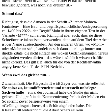
thematisierten Bericht zu lesen. Oder aber er hat den Bericht
bewusst ignoriert, was noch viel dreister ist.»
Stimmt das?
Richtig ist, dass die Autoren in der Schrift «Zürcher Mohren-
Fantasien» – Eine Bau- und begriffsgeschichtliche Auslegeordnung
ca. 1400 bis 2022» den Begriff Mohr in ihrem eigenen Text in der
Variante «M***» schreiben. Richtig ist aber auch, dass sie diese
Schreibweise inkonsistent verwenden, denn auf dem Titel der Arbeit
ist der Name ausgeschrieben. An den anderen Orten, wo «Mohr»
oder «Mohren» steht, handelt es sich dann allerdings immer um
direkte Zitate, die nicht einfach aus woken Gedankengängen heraus
abgeändert werden dürfen – das wäre tatsächlich wissenschaftlich
nicht korrekt. Das gilt z.B. auch für die von der Rechtsanwältin
angegebene Seite 11 des ETH-Berichts.
Wenn zwei das gleiche tun…
Zwischenfazit: Die Klageschrift wirft Zeyer vor, was sie selbst tut:
Sie spitzt zu, ist undifferenziert und unterstellt unbelegte
Sachverhalte
– etwa, der Journalist habe die Studie gar nicht
gelesen. Und greift in die Kommentierungsfreiheit der Medien ein.
So spricht Zeyer beispielsweise von einem
«Gefälligkeitsgutachten», das Schär abgeliefert habe. Die
Klageschrift widerspricht,
die Arbeit Schärs sei kein