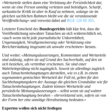
«
Werturteile stellen dann eine Verletzung der Persönlichkeit dar,
wenn sie eine Person unnötig verletzen und beleidigen. Scharfe,
sarkastische Kritik ist aber in Kauf zu nehmen, solange sie im
gleichen sachlichen Rahmen bleibt wie die sie veranlassende
Veröffentlichung
» und verweist dabei auf
BGE 126 III 305
.
Letzterer Entscheid des
Bundesgerichts
hält klar fest, dass die
Veröffentlichung unwahrer Tatsachen an sich widerrechtlich sei,
«
auch wenn nicht jede journalistische Unkorrektheit,
Ungenauigkeit, Verallgemeinerung oder Verkürzung eine
Berichterstattung insgesamt als unwahr erscheinen
» liessen.
Und weiter:
«Meinungsäusserungen, Kommentare und Werturteile
sind zulässig, sofern sie auf Grund des Sachverhalts, auf den sie
sich beziehen, als vertretbar erscheinen. Sie sind einer
Wahrheitsprüfung nicht zugänglich. Soweit sie allerdings zugleich
auch Tatsachenbehauptungen darstellen, wie es z.B. in einem
sogenannten gemischten Werturteil der Fall ist, gelten für den
Sachbehauptungskern der Aussage die gleichen Grundsätze wie für
Tatsachenbehauptungen. Zudem können Werturteile und
persönliche Meinungsäusserungen – selbst wenn sie auf wahrer
Tatsachenbehauptung beruhen – ehrverletzend sein, sofern sie von
der Form her eine unnötige Herabsetzung bedeuten.
»
Experten wollen sich nicht festlegen