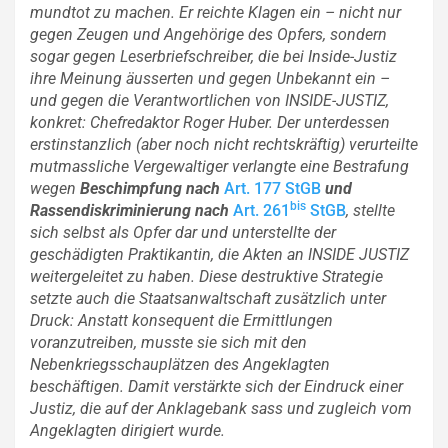
mundtot zu machen. Er reichte Klagen ein – nicht nur
gegen Zeugen und Angehörige des Opfers, sondern
sogar gegen Leserbriefschreiber, die bei Inside-Justiz
ihre Meinung äusserten und gegen
Unbekannt ein –
und gegen die Verantwortlichen von INSIDE-JUSTIZ,
konkret: Chefredaktor Roger Huber. Der unterdessen
erstinstanzlich (aber noch nicht rechtskräftig) verurteilte
mutmassliche Vergewaltiger verlangte eine Bestrafung
wegen
Beschimpfung nach
Art. 177 StGB
und
bis
Rassendiskriminierung nach
Art. 261
StGB
, stellte
sich selbst als Opfer dar und unterstellte der
geschädigten Praktikantin, die Akten an INSIDE JUSTIZ
weitergeleitet zu haben.
Diese destruktive Strategie
setzte auch die Staatsanwaltschaft zusätzlich unter
Druck: Anstatt konsequent die Ermittlungen
voranzutreiben, musste sie sich mit den
Nebenkriegsschauplätzen des Angeklagten
beschäftigen. Damit verstärkte sich der Eindruck einer
Justiz, die auf der Anklagebank sass und zugleich vom
Angeklagten dirigiert wurde.