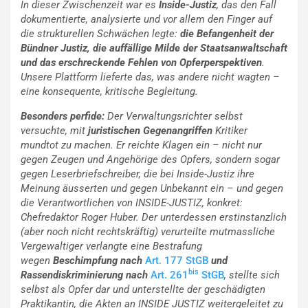
In dieser Zwischenzeit war es
Inside-Justiz
, das den Fall
dokumentierte, analysierte und vor allem den Finger auf
die strukturellen Schwächen legte:
die Befangenheit der
Bündner Justiz, die auffällige Milde der Staatsanwaltschaft
und das erschreckende Fehlen von Opferperspektiven
.
Unsere Plattform lieferte das, was andere nicht wagten –
eine konsequente, kritische Begleitung.
Besonders perfide:
Der Verwaltungsrichter selbst
versuchte, mit
juristischen Gegenangriffen
Kritiker
mundtot zu machen. Er reichte Klagen ein – nicht nur
gegen Zeugen und Angehörige des Opfers, sondern sogar
gegen Leserbriefschreiber, die bei Inside-Justiz ihre
Meinung äusserten und gegen
Unbekannt ein – und gegen
die Verantwortlichen von INSIDE-JUSTIZ, konkret:
Chefredaktor Roger Huber. Der unterdessen erstinstanzlich
(aber noch nicht rechtskräftig) verurteilte mutmassliche
Vergewaltiger verlangte eine Bestrafung
wegen
Beschimpfung nach
Art. 177 StGB
und
bis
Rassendiskriminierung nach
Art. 261
StGB
, stellte sich
selbst als Opfer dar und unterstellte der geschädigten
Praktikantin, die Akten an INSIDE JUSTIZ weitergeleitet zu