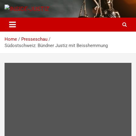
Skip
to
content
INSIDE-JUSTIZ
Investigativer Journalismus zur Dritten Gewalt
Home
Presseschau
Südostschweiz: Bündner Justiz mit Beisshemmung