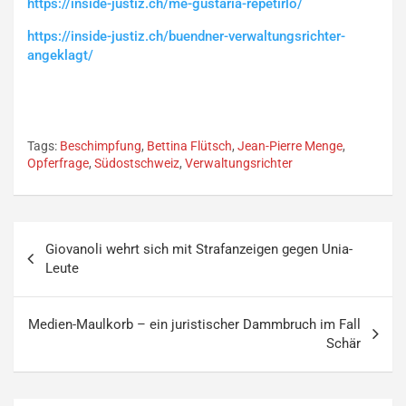
https://inside-justiz.ch/me-gustaria-repetirlo/
https://inside-justiz.ch/buendner-verwaltungsrichter-
angeklagt/
Tags:
Beschimpfung
,
Bettina Flütsch
,
Jean-Pierre Menge
,
Opferfrage
,
Südostschweiz
,
Verwaltungsrichter
Beitragsnavigation
Giovanoli wehrt sich mit Strafanzeigen gegen Unia-
Leute
Medien-Maulkorb – ein juristischer Dammbruch im Fall
Schär