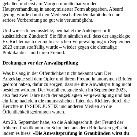
gehalten und erst am Morgen unmittelbar vor der
Hauptverhandlung in anonymisierter Form abgegeben. Absurd
genug, wurde damit den Medienschaffenden damit doch eine
seriöse Vorbereitung so gut wie verunmöglicht.
Und wie sich herausstellte, beinhaltet die Anklageschrift
zusätzlichem Zündstoff. Sie führt nämlich auf, dass der angeklagte
Ex-Richter nach der mutmasslichen Vergewaltigung im September
2023 erneut straffällig wurde – wieder gegen die ehemalige
Praktikantin – und ihren Freund.
Drohungen vor der Anwaltsprüfung
Was bislang in der Öffentlichkeit nicht bekannt war: Der
Angeklagte soll dem Opfer und ihrem Freund in anonymen Briefen
gedroht haben, dafür zu sorgen, dass sie ihre Anwaltsprüfung nicht
bestehen würden. Der Vorfall ereignete sich im September 2023,
also fast zwei Jahre nach der angeklagten Vergewaltigung und fast
ein Jahr, nachdem die mutmasslichen Taten des Richters durch die
Berichte in INSIDE JUSTIZ und anderen Medien an die
Öffentlichkeit gedrungen waren.
Am 28. September habe, so die Anklageschrift, der Freund der
früheren Praktikantin ein Schreiben aus dem Briefkasten gefischt,
indem es hiess:
«Die Anwaltsprüfung in Graubünden wirst du