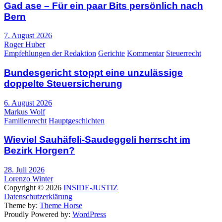
Gad ase – Für ein paar Bits persönlich nach
Bern
7. August 2026
Roger Huber
Empfehlungen der Redaktion
Gerichte
Kommentar
Steuerrecht
Bundesgericht stoppt eine unzulässige
doppelte Steuersicherung
6. August 2026
Markus Wolf
Familienrecht
Hauptgeschichten
Wieviel Sauhäfeli-Saudeggeli herrscht im
Bezirk Horgen?
28. Juli 2026
Lorenzo Winter
Copyright © 2026
INSIDE-JUSTIZ
Datenschutzerklärung
Theme by:
Theme Horse
Proudly Powered by:
WordPress