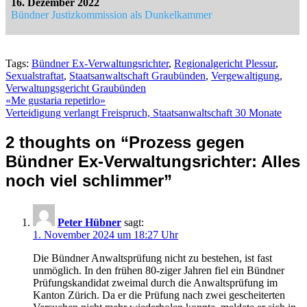
16. Dezember 2022
Bündner Justizkommission als Dunkelkammer
Tags:
Bündner Ex-Verwaltungsrichter
,
Regionalgericht Plessur
,
Sexualstraftat
,
Staatsanwaltschaft Graubünden
,
Vergewaltigung
,
Verwaltungsgericht Graubünden
Beitragsnavigation
«Me gustaria repetirlo»
Verteidigung verlangt Freispruch, Staatsanwaltschaft 30 Monate
2 thoughts on “
Prozess gegen
Bündner Ex-Verwaltungsrichter: Alles
noch viel schlimmer
”
Peter Hübner
sagt:
1. November 2024 um 18:27 Uhr
Die Bündner Anwaltsprüfung nicht zu bestehen, ist fast
unmöglich. In den frühen 80-ziger Jahren fiel ein Bündner
Prüfungskandidat zweimal durch die Anwaltsprüfung im
Kanton Zürich. Da er die Prüfung nach zwei gescheiterten