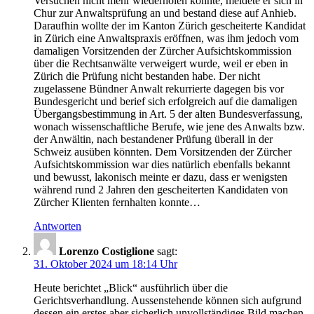
Versuchen nicht mehr wiederholen konnte, meldete er sich in
Chur zur Anwaltsprüfung an und bestand diese auf Anhieb.
Daraufhin wollte der im Kanton Zürich gescheiterte Kandidat
in Zürich eine Anwaltspraxis eröffnen, was ihm jedoch vom
damaligen Vorsitzenden der Zürcher Aufsichtskommission
über die Rechtsanwälte verweigert wurde, weil er eben in
Zürich die Prüfung nicht bestanden habe. Der nicht
zugelassene Bündner Anwalt rekurrierte dagegen bis vor
Bundesgericht und berief sich erfolgreich auf die damaligen
Übergangsbestimmung in Art. 5 der alten Bundesverfassung,
wonach wissenschaftliche Berufe, wie jene des Anwalts bzw.
der Anwältin, nach bestandener Prüfung überall in der
Schweiz ausüben könnten. Dem Vorsitzenden der Zürcher
Aufsichtskommission war dies natürlich ebenfalls bekannt
und bewusst, lakonisch meinte er dazu, dass er wenigsten
während rund 2 Jahren den gescheiterten Kandidaten von
Zürcher Klienten fernhalten konnte…
Antworten
Lorenzo Costiglione
sagt:
31. Oktober 2024 um 18:14 Uhr
Heute berichtet „Blick“ ausführlich über die
Gerichtsverhandlung. Aussenstehende können sich aufgrund
dessen ein erstes aber sicherlich unvollständiges Bild machen.