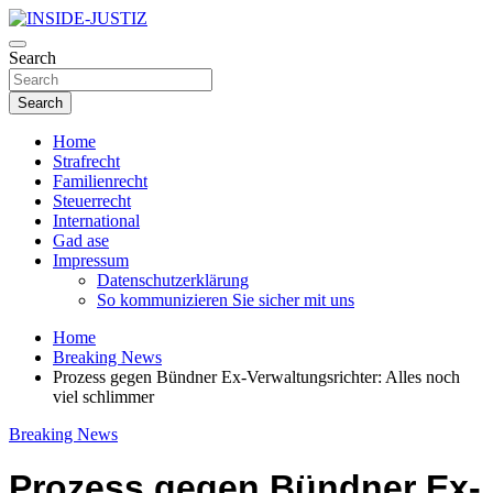
Skip
to
Investigativer Journalismus zur Dritten Gewalt
content
Search
INSIDE-JUSTIZ
Search
Home
Strafrecht
Familienrecht
Steuerrecht
International
Gad ase
Impressum
Datenschutzerklärung
So kommunizieren Sie sicher mit uns
Home
Breaking News
Prozess gegen Bündner Ex-Verwaltungsrichter: Alles noch
viel schlimmer
Breaking News
Prozess gegen Bündner Ex-