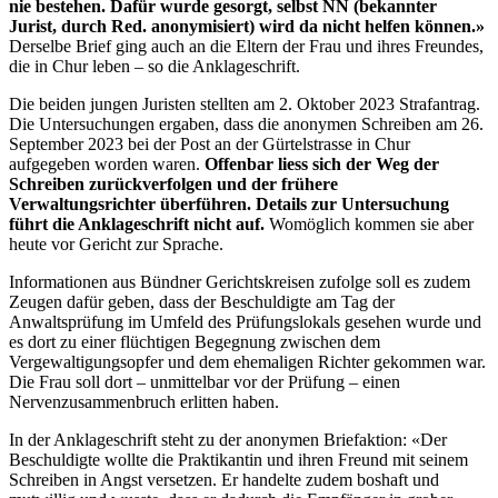
nie bestehen. Dafür wurde gesorgt, selbst NN (bekannter
Jurist, durch Red. anonymisiert) wird da nicht helfen können.»
Derselbe Brief ging auch an die Eltern der Frau und ihres Freundes,
die in Chur leben – so die Anklageschrift.
Die beiden jungen Juristen stellten am 2. Oktober 2023 Strafantrag.
Die Untersuchungen ergaben, dass die anonymen Schreiben am 26.
September 2023 bei der Post an der Gürtelstrasse in Chur
aufgegeben worden waren.
Offenbar liess sich der Weg der
Schreiben zurückverfolgen und der frühere
Verwaltungsrichter überführen. Details zur Untersuchung
führt die Anklageschrift nicht auf.
Womöglich kommen sie aber
heute vor Gericht zur Sprache.
Informationen aus Bündner Gerichtskreisen zufolge soll es zudem
Zeugen dafür geben, dass der Beschuldigte am Tag der
Anwaltsprüfung im Umfeld des Prüfungslokals gesehen wurde und
es dort zu einer flüchtigen Begegnung zwischen dem
Vergewaltigungsopfer und dem ehemaligen Richter gekommen war.
Die Frau soll dort – unmittelbar vor der Prüfung – einen
Nervenzusammenbruch erlitten haben.
In der Anklageschrift steht zu der anonymen Briefaktion: «Der
Beschuldigte wollte die Praktikantin und ihren Freund mit seinem
Schreiben in Angst versetzen. Er handelte zudem boshaft und