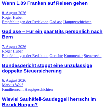
Wenn 1.09 Franken auf Reisen gehen
8. August 2026
Roger Huber
Empfehlungen der Redaktion
Gad ase
Hauptgeschichten
Gad ase – Für ein paar Bits persönlich nach
Bern
7. August 2026
Roger Huber
Empfehlungen der Redaktion
Gerichte
Kommentar
Steuerrecht
Bundesgericht stoppt eine unzulässige
doppelte Steuersicherung
6. August 2026
Markus Wolf
Familienrecht
Hauptgeschichten
Wieviel Sauhäfeli-Saudeggeli herrscht im
Bezirk Horgen?