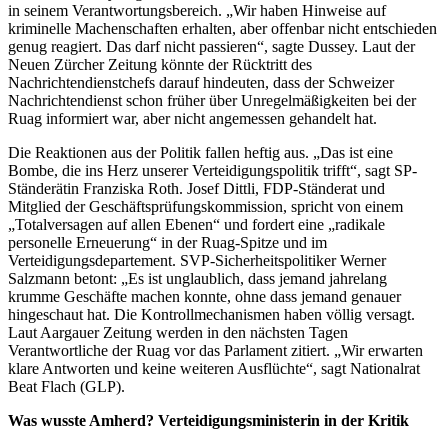
in seinem Verantwortungsbereich. „Wir haben Hinweise auf
kriminelle Machenschaften erhalten, aber offenbar nicht entschieden
genug reagiert. Das darf nicht passieren“, sagte Dussey. Laut der
Neuen Zürcher Zeitung könnte der Rücktritt des
Nachrichtendienstchefs darauf hindeuten, dass der Schweizer
Nachrichtendienst schon früher über Unregelmäßigkeiten bei der
Ruag informiert war, aber nicht angemessen gehandelt hat.
Die Reaktionen aus der Politik fallen heftig aus. „Das ist eine
Bombe, die ins Herz unserer Verteidigungspolitik trifft“, sagt SP-
Ständerätin Franziska Roth. Josef Dittli, FDP-Ständerat und
Mitglied der Geschäftsprüfungskommission, spricht von einem
„Totalversagen auf allen Ebenen“ und fordert eine „radikale
personelle Erneuerung“ in der Ruag-Spitze und im
Verteidigungsdepartement. SVP-Sicherheitspolitiker Werner
Salzmann betont: „Es ist unglaublich, dass jemand jahrelang
krumme Geschäfte machen konnte, ohne dass jemand genauer
hingeschaut hat. Die Kontrollmechanismen haben völlig versagt.
Laut Aargauer Zeitung werden in den nächsten Tagen
Verantwortliche der Ruag vor das Parlament zitiert. „Wir erwarten
klare Antworten und keine weiteren Ausflüchte“, sagt Nationalrat
Beat Flach (GLP).
Was wusste Amherd? Verteidigungsministerin in der Kritik