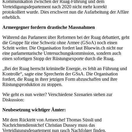
Kommunikation zwischen der Ruag-Führung und dem
Verteidigungsdepartement nach 2020 nicht mehr korrekt
protokolliert wurde. Dies erschwert nun die Aufarbeitung der Affäre
erheblich.
Armeegegner fordern drastische Massnahmen
Während das Parlament über Reformen bei der Ruag debattiert, geht
die Gruppe für eine Schweiz ohne Armee (GSoA) noch einen
Schritt weiter. Die Organisation fordert laut Bluewin.ch nicht nur
eine parlamentarische Untersuchungskommission, sondern auch
einen sofortigen Stopp der Rüstungsexporte durch die Ruag.
„
Bei der Ruag herrscht kriminelle Energie, es fehlt an Führung und
Kontrolle“, sagte eine Sprecherin der GSsA. Die Organisation
fordert, die Ruag in ihrer jetzigen Form abzuschaffen und ihre
Rüstungsproduktion zu stoppen.
Wie geht es nun weiter? Verschiedene Szenarien stehen zur
Diskussion:
Neubesetzung wichtiger Ämter:
Mit dem Rücktritt von Armeechef Thomas Süssli und
Nachrichtendienstchef Christian Dussey muss das
Verteidigungsdepartement nun rasch Nachfolger finden.