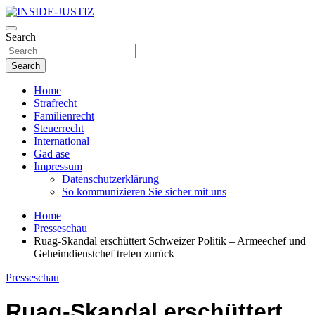
Skip
to
Investigativer Journalismus zur Dritten Gewalt
content
Search
INSIDE-JUSTIZ
Search
Home
Strafrecht
Familienrecht
Steuerrecht
International
Gad ase
Impressum
Datenschutzerklärung
So kommunizieren Sie sicher mit uns
Home
Presseschau
Ruag-Skandal erschüttert Schweizer Politik – Armeechef und
Geheimdienstchef treten zurück
Presseschau
Ruag-Skandal erschüttert