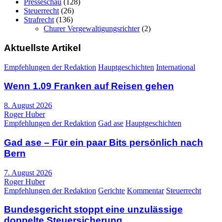
Presseschau
(128)
Steuerrecht
(26)
Strafrecht
(136)
Churer Vergewaltigungsrichter
(2)
Aktuellste Artikel
Empfehlungen der Redaktion
Hauptgeschichten
International
Wenn 1.09 Franken auf Reisen gehen
8. August 2026
Roger Huber
Empfehlungen der Redaktion
Gad ase
Hauptgeschichten
Gad ase – Für ein paar Bits persönlich nach
Bern
7. August 2026
Roger Huber
Empfehlungen der Redaktion
Gerichte
Kommentar
Steuerrecht
Bundesgericht stoppt eine unzulässige
doppelte Steuersicherung