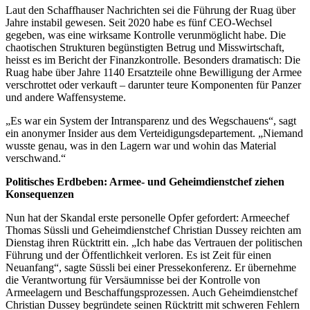
Laut den Schaffhauser Nachrichten sei die Führung der Ruag über
Jahre instabil gewesen. Seit 2020 habe es fünf CEO-Wechsel
gegeben, was eine wirksame Kontrolle verunmöglicht habe. Die
chaotischen Strukturen begünstigten Betrug und Misswirtschaft,
heisst es im Bericht der Finanzkontrolle. Besonders dramatisch: Die
Ruag habe über Jahre 1140 Ersatzteile ohne Bewilligung der Armee
verschrottet oder verkauft – darunter teure Komponenten für Panzer
und andere Waffensysteme.
„Es war ein System der Intransparenz und des Wegschauens“, sagt
ein anonymer Insider aus dem Verteidigungsdepartement. „Niemand
wusste genau, was in den Lagern war und wohin das Material
verschwand.“
Politisches Erdbeben: Armee- und Geheimdienstchef ziehen
Konsequenzen
Nun hat der Skandal erste personelle Opfer gefordert: Armeechef
Thomas Süssli und Geheimdienstchef Christian Dussey reichten am
Dienstag ihren Rücktritt ein. „Ich habe das Vertrauen der politischen
Führung und der Öffentlichkeit verloren. Es ist Zeit für einen
Neuanfang“, sagte Süssli bei einer Pressekonferenz. Er übernehme
die Verantwortung für Versäumnisse bei der Kontrolle von
Armeelagern und Beschaffungsprozessen. Auch Geheimdienstchef
Christian Dussey begründete seinen Rücktritt mit schweren Fehlern