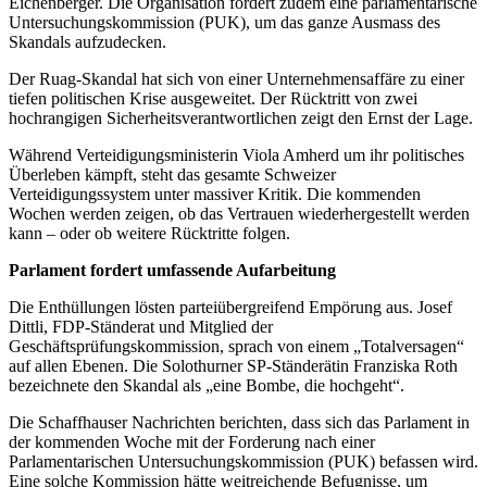
Eichenberger. Die Organisation fordert zudem eine parlamentarische
Untersuchungskommission (PUK), um das ganze Ausmass des
Skandals aufzudecken.
Der Ruag-Skandal hat sich von einer Unternehmensaffäre zu einer
tiefen politischen Krise ausgeweitet. Der Rücktritt von zwei
hochrangigen Sicherheitsverantwortlichen zeigt den Ernst der Lage.
Während Verteidigungsministerin Viola Amherd um ihr politisches
Überleben kämpft, steht das gesamte Schweizer
Verteidigungssystem unter massiver Kritik. Die kommenden
Wochen werden zeigen, ob das Vertrauen wiederhergestellt werden
kann – oder ob weitere Rücktritte folgen.
Parlament fordert umfassende Aufarbeitung
Die Enthüllungen lösten parteiübergreifend Empörung aus. Josef
Dittli, FDP-Ständerat und Mitglied der
Geschäftsprüfungskommission, sprach von einem „Totalversagen“
auf allen Ebenen. Die Solothurner SP-Ständerätin Franziska Roth
bezeichnete den Skandal als „eine Bombe, die hochgeht“.
Die Schaffhauser Nachrichten berichten, dass sich das Parlament in
der kommenden Woche mit der Forderung nach einer
Parlamentarischen Untersuchungskommission (PUK) befassen wird.
Eine solche Kommission hätte weitreichende Befugnisse, um