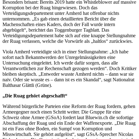
Besonders brisant: Bereits 2019 hatte ein Whistleblower auf massive
Korruption bei der Ruag hingewiesen. Doch das
Verteidigungsdepartement unter Amherd hat offenbar nichts
unternommen. „Es gab einen detaillierten Bericht über die
Machenschaften eines Kaders, doch der Fall wurde intern
abgebügelt“, berichtet das Toggenburger Tagblatt. Das
Verteidigungsdepartement habe sich auf eine knappe Stellungnahme
der Ruag verlassen, welche die Vorwürfe als „haltlos“ zurückwies.
Viola Amherd verteidigte sich in einer Stellungnahme: „Ich habe
sofort nach Bekanntwerden der Unregelmässigkeiten eine
Untersuchung eingeleitet. Ich werde dafür sorgen, dass alle
Verantwortlichen zur Rechenschaft gezogen werden“. Doch Kritiker
bleiben skeptisch. „Entweder wusste Amherd nichts – dann war sie
naiv. Oder sie wusste es – dann ist es ein Skandal“, sagt Nationalrat
Balthasar Glättli (Grüne).
„Die Ruag gehört abgeschafft“
Während bürgerliche Parteien eine Reform der Ruag fordern, gehen
Armeegegner noch einen Schritt weiter. Die Gruppe für eine
Schweiz ohne Armee (GSoA) fordert laut Bluewin.ch die sofortige
Abschaffung der Ruag und ein Ende der Waffenexporte. „Die Ruag
ist ein Fass ohne Boden, ein Sumpf von Korruption und
Misswirtschaft. Sie gehört aufgelöst“, sagt GSsA-Sprecher Nicolas