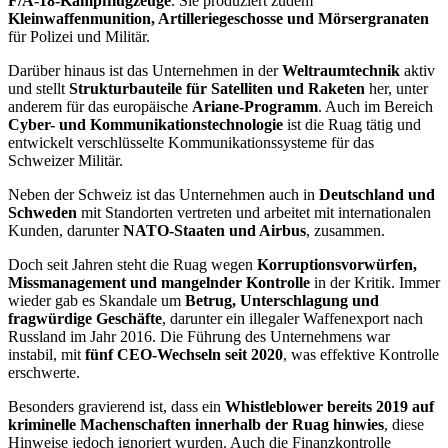
F/A-18-Kampfflugzeuge
. Sie produziert zudem
Kleinwaffenmunition, Artilleriegeschosse und Mörsergranaten
für Polizei und Militär.
Darüber hinaus ist das Unternehmen in der
Weltraumtechnik
aktiv
und stellt
Strukturbauteile für Satelliten und Raketen
her, unter
anderem für das europäische
Ariane-Programm
. Auch im Bereich
Cyber- und Kommunikationstechnologie
ist die Ruag tätig und
entwickelt verschlüsselte Kommunikationssysteme für das
Schweizer Militär.
Neben der Schweiz ist das Unternehmen auch in
Deutschland und
Schweden
mit Standorten vertreten und arbeitet mit internationalen
Kunden, darunter
NATO-Staaten und Airbus
, zusammen.
Doch seit Jahren steht die Ruag wegen
Korruptionsvorwürfen,
Missmanagement und mangelnder Kontrolle
in der Kritik. Immer
wieder gab es Skandale um
Betrug, Unterschlagung und
fragwürdige Geschäfte
, darunter ein illegaler Waffenexport nach
Russland im Jahr 2016. Die Führung des Unternehmens war
instabil, mit
fünf CEO-Wechseln seit 2020
, was effektive Kontrolle
erschwerte.
Besonders gravierend ist, dass ein
Whistleblower bereits 2019 auf
kriminelle Machenschaften innerhalb der Ruag hinwies
, diese
Hinweise jedoch ignoriert wurden. Auch die Finanzkontrolle